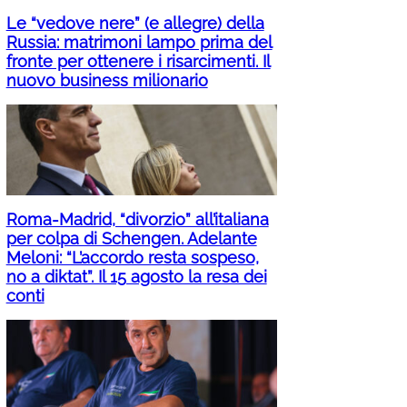
Le “vedove nere” (e allegre) della
Russia: matrimoni lampo prima del
fronte per ottenere i risarcimenti. Il
nuovo business milionario
Roma-Madrid, “divorzio” all’italiana
per colpa di Schengen. Adelante
Meloni: “L’accordo resta sospeso,
no a diktat”. Il 15 agosto la resa dei
conti