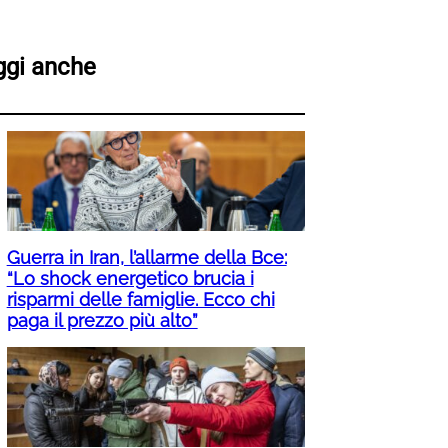
ggi anche
Guerra in Iran, l’allarme della Bce:
“Lo shock energetico brucia i
risparmi delle famiglie. Ecco chi
paga il prezzo più alto”