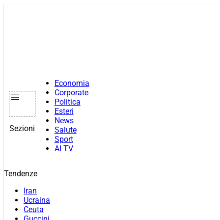
Vai
al
contenuto
Economia
Corporate
Politica
Esteri
News
Sezioni
Salute
Sport
AI TV
Tendenze
Iran
Ucraina
Ceuta
Guccini