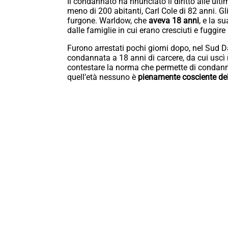
Il condannato ha rinunciato il diritto alle ult
meno di 200 abitanti, Carl Cole di 82 anni. Gl
furgone. Warldow, che
aveva 18 anni
, e la s
dalle famiglie in cui erano cresciuti e fuggire
Furono arrestati pochi giorni dopo, nel Sud 
condannata a 18 anni di carcere, da cui uscì 
contestare la norma che permette di condann
quell’età nessuno è
pienamente cosciente del