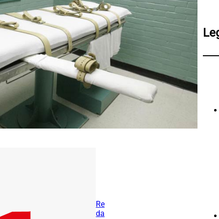
Le
Re
da