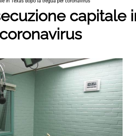
le in Texas dopo la tregua per coronavirus
ecuzione capitale 
 coronavirus