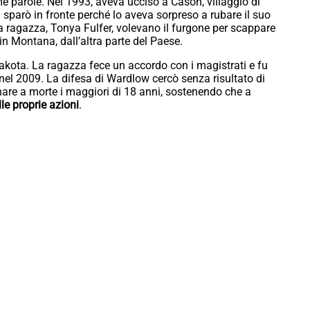
ime parole. Nel 1993, aveva ucciso a Cason, villaggio di
i sparò in fronte perché lo aveva sorpreso a rubare il suo
ua ragazza, Tonya Fulfer, volevano il furgone per scappare
 in Montana, dall’altra parte del Paese.
Dakota. La ragazza fece un accordo con i magistrati e fu
nel 2009. La difesa di Wardlow cercò senza risultato di
are a morte i maggiori di 18 anni, sostenendo che a
le proprie azioni
.