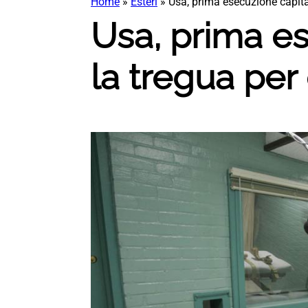
Home
»
Esteri
»
Usa, prima esecuzione capita
Usa, prima es
la tregua per