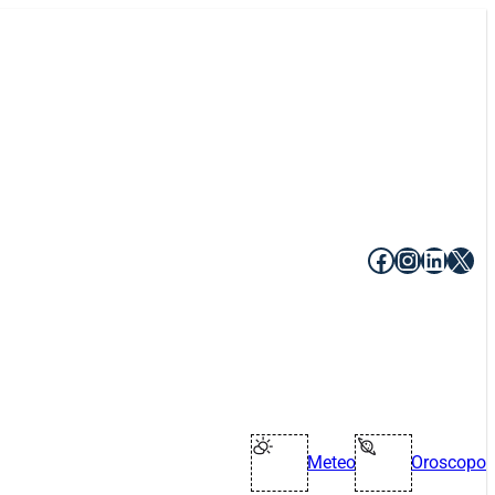
Facebook
Instagr
Linke
X
Meteo
Oroscopo