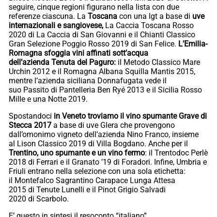
seguire, cinque regioni figurano nella lista con due
referenze ciascuna. La
Toscana
con una Igt a base di
uve
internazionali e sangiovese,
La Caccia Toscana Rosso
2020 di La Caccia di San Giovanni e il Chianti Classico
Gran Selezione Poggio Rosso 2019 di San Felice.
L’Emilia-
Romagna sfoggia vini affinati sott’acqua
dell’azienda Tenuta del Paguro:
il Metodo Classico Mare
Urchin 2012 e il Romagna Albana Squilla Mantis 2015,
mentre l’azienda siciliana Donnafugata vede il
suo Passito di Pantelleria Ben Ryé 2013 e il Sicilia Rosso
Mille e una Notte 2019.
Spostandoci
in Veneto troviamo il vino spumante Grave di
Stecca 2017
a base di uve Glera che provengono
dall’omonimo vigneto dell’azienda Nino Franco, insieme
al Lison Classico 2019 di Villa Bogdano. Anche per il
Trentino, uno spumante e un vino fermo
: il Trentodoc Perlè
2018 di Ferrari e il Granato ’19 di Foradori. Infine, Umbria e
Friuli entrano nella selezione con una sola etichetta:
il Montefalco Sagrantino Carapace Lunga Attesa
2015 di Tenute Lunelli e il Pinot Grigio Salvadi
2020 di Scarbolo.
E’ questo in sintesi il resoconto “italiano”