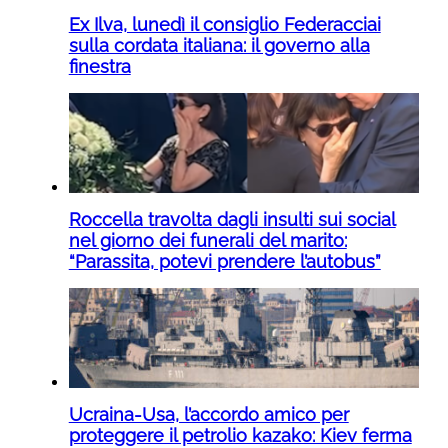
Ex Ilva, lunedì il consiglio Federacciai
sulla cordata italiana: il governo alla
finestra
Roccella travolta dagli insulti sui social
nel giorno dei funerali del marito:
“Parassita, potevi prendere l’autobus”
Ucraina-Usa, l’accordo amico per
proteggere il petrolio kazako: Kiev ferma