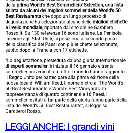
della
prima World’s Best Sommeliers’ Selection,
un
a lista
stilata da alcuni dei migliori sommelier della World’s 50
Best Restaurants
che dopo un lungo processo di
degustazione ha selezionato alcune delle
migliori etichette
a livello mondiale
, riportata dal sito online Gambero
Rosso.it. Su 130 referenze 16 sono italiane. La Penisola,
inseime agli Stati Uniti, si posiziona al secondo posto
della classifica dei Paesi con più etichette selezionate,
subito dopo la Francia con 17 etichette.
“La degustazione, presieduta da una giuria internazionale
di
esperti sommelier
, è iniziata il 16 gennaio e trenta
sommelier provenienti da tutto il mondo hanno raggiunto
il Regno Unito per partecipare alla prima edizione della
nuova idea di William Reed, il nome dietro ai The World’s
50 Best Restaurants e World’s Best Vineyards. In
rappresentanza di quattro continenti e 16 Paesi, i
sommelier invitati a far parte della giuria fanno parte della
lista dei World’s 50 Best Restaurants”, si legge su
Gamberoi Rosso.
LEGGI ANCHE: I grandi vini