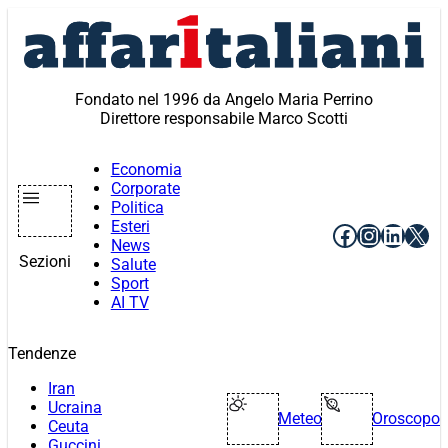
Vai
al
contenuto
Fondato nel 1996 da Angelo Maria Perrino
Direttore responsabile Marco Scotti
Economia
Corporate
Politica
Esteri
Facebook
Instagr
Linke
X
News
Sezioni
Salute
Sport
AI TV
Tendenze
Iran
Ucraina
Meteo
Oroscopo
Ceuta
Guccini