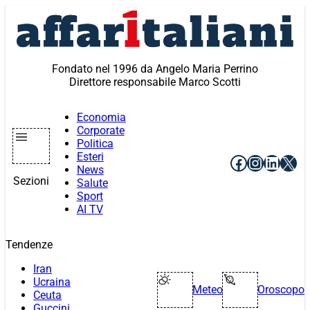
Vai
al
contenuto
Fondato nel 1996 da Angelo Maria Perrino
Direttore responsabile Marco Scotti
Economia
Corporate
Politica
Esteri
Facebook
Instagr
Linke
X
News
Sezioni
Salute
Sport
AI TV
Tendenze
Iran
Ucraina
Meteo
Oroscopo
Ceuta
Guccini