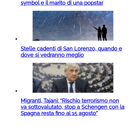
symbol e il marito di una popstar
Stelle cadenti di San Lorenzo, quando e
dove si vedranno meglio
Migranti, Tajani: “Rischio terrorismo non
va sottovalutato, stop a Schengen con la
Spagna resta fino al 15 agosto”