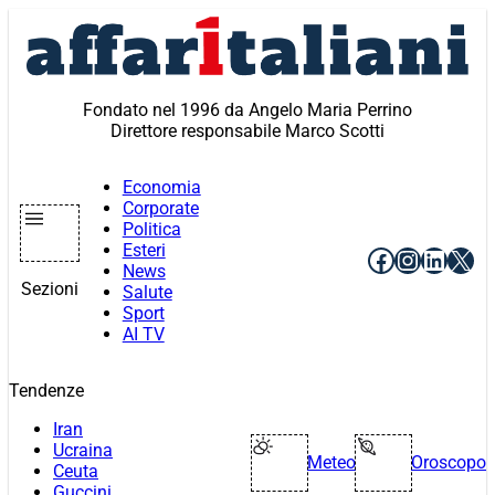
Vai
al
contenuto
Fondato nel 1996 da Angelo Maria Perrino
Direttore responsabile Marco Scotti
Economia
Corporate
Politica
Esteri
Facebook
Instagr
Linke
X
News
Sezioni
Salute
Sport
AI TV
Tendenze
Iran
Ucraina
Meteo
Oroscopo
Ceuta
Guccini