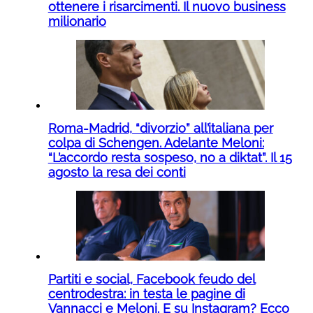
ottenere i risarcimenti. Il nuovo business
milionario
Roma-Madrid, “divorzio” all’italiana per
colpa di Schengen. Adelante Meloni:
“L’accordo resta sospeso, no a diktat”. Il 15
agosto la resa dei conti
Partiti e social, Facebook feudo del
centrodestra: in testa le pagine di
Vannacci e Meloni. E su Instagram? Ecco