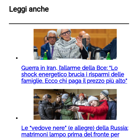
Leggi anche
Guerra in Iran, l’allarme della Bce: “Lo
shock energetico brucia i risparmi delle
famiglie. Ecco chi paga il prezzo più alto”
Le “vedove nere” (e allegre) della Russia:
matrimoni lampo prima del fronte per