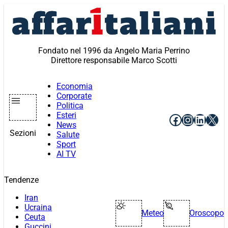
Vai
al
contenuto
Fondato nel 1996 da Angelo Maria Perrino
Direttore responsabile Marco Scotti
Economia
Corporate
Politica
Esteri
Facebook
Instagr
Linke
X
News
Sezioni
Salute
Sport
AI TV
Tendenze
Iran
Ucraina
Meteo
Oroscopo
Ceuta
Guccini