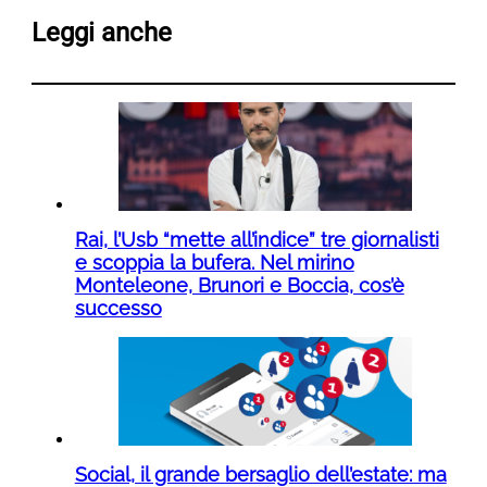
Leggi anche
Rai, l’Usb “mette all’indice” tre giornalisti
e scoppia la bufera. Nel mirino
Monteleone, Brunori e Boccia, cos’è
successo
Social, il grande bersaglio dell’estate: ma