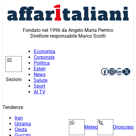
Vai
al
contenuto
Fondato nel 1996 da Angelo Maria Perrino
Direttore responsabile Marco Scotti
Economia
Corporate
Politica
Esteri
Facebook
Instagr
Linke
X
News
Sezioni
Salute
Sport
AI TV
Tendenze
Iran
Ucraina
Meteo
Oroscopo
Ceuta
Guccini