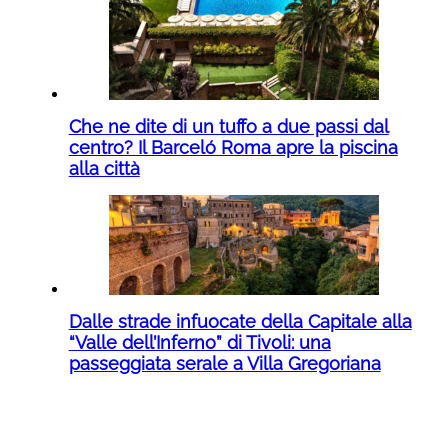
Che ne dite di un tuffo a due passi dal
centro? Il Barceló Roma apre la piscina
alla città
Dalle strade infuocate della Capitale alla
“Valle dell’Inferno” di Tivoli: una
passeggiata serale a Villa Gregoriana