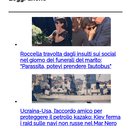
Roccella travolta dagli insulti sui social
nel giorno dei funerali del marito:
“Parassita, potevi prendere l’autobus”
Ucraina-Usa, l’accordo amico per
proteggere il petrolio kazako: Kiev ferma
i raid sulle navi non russe nel Mar Nero