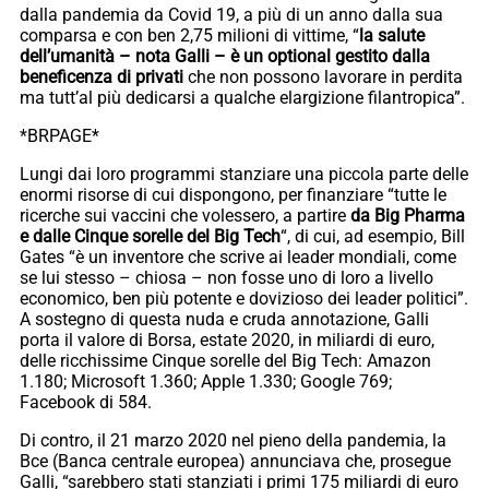
dalla pandemia da Covid 19, a più di un anno dalla sua
comparsa e con ben 2,75 milioni di vittime, “
la salute
dell’umanità – nota Galli – è un optional gestito dalla
beneficenza di privati
che non possono lavorare in perdita
ma tutt’al più dedicarsi a qualche elargizione filantropica”.
*BRPAGE*
Lungi dai loro programmi stanziare una piccola parte delle
enormi risorse di cui dispongono, per finanziare “tutte le
ricerche sui vaccini che volessero, a partire
da Big Pharma
e dalle Cinque sorelle del Big Tech
“, di cui, ad esempio, Bill
Gates “è un inventore che scrive ai leader mondiali, come
se lui stesso – chiosa – non fosse uno di loro a livello
economico, ben più potente e dovizioso dei leader politici”.
A sostegno di questa nuda e cruda annotazione, Galli
porta il valore di Borsa, estate 2020, in miliardi di euro,
delle ricchissime Cinque sorelle del Big Tech: Amazon
1.180; Microsoft 1.360; Apple 1.330; Google 769;
Facebook di 584.
Di contro, il 21 marzo 2020 nel pieno della pandemia, la
Bce (Banca centrale europea) annunciava che, prosegue
Galli, “sarebbero stati stanziati i primi 175 miliardi di euro