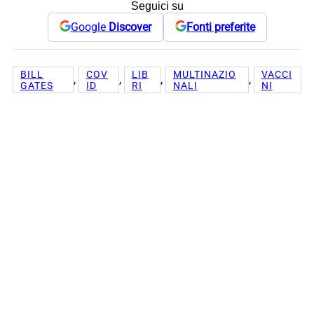
Seguici su
Google
Discover
Fonti preferite
BILL
COV
LIB
MULTINAZIO
VACCI
, 
, 
, 
, 
GATES
ID
RI
NALI
NI