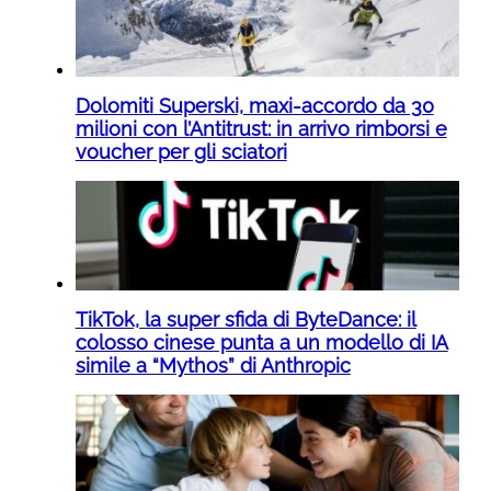
Dolomiti Superski, maxi-accordo da 30
milioni con l’Antitrust: in arrivo rimborsi e
voucher per gli sciatori
TikTok, la super sfida di ByteDance: il
colosso cinese punta a un modello di IA
simile a “Mythos” di Anthropic