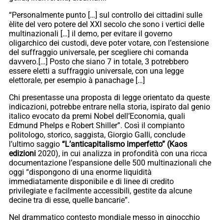
“Personalmente punto […] sul controllo dei cittadini sulle
èlite del vero potere del XXI secolo che sono i vertici delle
multinazionali […] il demo, per evitare il governo
oligarchico dei custodi, deve poter votare, con l’estensione
del suffraggio universale, per scegliere chi comanda
davvero.[…] Posto che siano 7 in totale, 3 potrebbero
essere eletti a suffraggio universale, con una legge
elettorale, per esempio à panachage […]
Chi presentasse una proposta di legge orientato da queste
indicazioni, potrebbe entrare nella storia, ispirato dal genio
italico evocato da premi Nobel dell’Economia, quali
Edmund Phelps e Robert Shiller”. Così il compianto
politologo, storico, saggista, Giorgio Galli, conclude
l’ultimo saggio
“L’anticapitalismo imperfetto” (Kaos
edizioni
2020), in cui analizza in profondità con una ricca
documentazione l’espansione delle 500 multinazionali che
oggi “dispongono di una enorme liquidità
immediatamente disponibile e di linee di credito
privilegiate e facilmente accessibili, gestite da alcune
decine tra di esse, quelle bancarie”.
Nel drammatico contesto mondiale messo in ginocchio