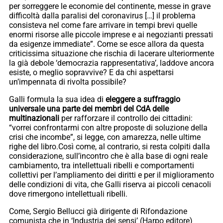
per sorreggere le economie del continente, messe in grave
difficoltà dalla paralisi del coronavirus […] il problema
consisteva nel come fare arrivare in tempi brevi quelle
enormi risorse alle piccole imprese e ai negozianti pressati
da esigenze immediate”. Come se esce allora da questa
criticissima situazione che rischia di lacerare ulteriormente
la già debole ‘democrazia rappresentativa’, laddove ancora
esiste, o meglio sopravvive? E da chi aspettarsi
un’impennata di rivolta possibile?
Galli formula la sua idea di
eleggere a suffraggio
universale una parte dei membri del CdA delle
multinazionali
per rafforzare il controllo dei cittadini:
“vorrei confrontarmi con altre proposte di soluzione della
crisi che incombe”, si legge, con amarezza, nelle ultime
righe del libro.Così come, al contrario, si resta colpiti dalla
considerazione, sull’incontro che è alla base di ogni reale
cambiamento, tra intellettuali ribelli e comportamenti
collettivi per l’ampliamento dei diritti e per il miglioramento
delle condizioni di vita, che Galli riserva ai piccoli cenacoli
dove rimergono intellettuali ribelli.
Come, Sergio Bellucci già dirigente di Rifondazione
comunista che in ‘Industria dei sensi’ (Harpo editore)