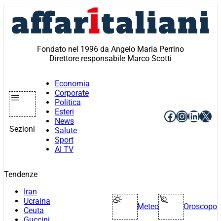
Vai
al
contenuto
Fondato nel 1996 da Angelo Maria Perrino
Direttore responsabile Marco Scotti
Economia
Corporate
Politica
Esteri
Facebook
Instagr
Linke
X
News
Sezioni
Salute
Sport
AI TV
Tendenze
Iran
Ucraina
Meteo
Oroscopo
Ceuta
Guccini