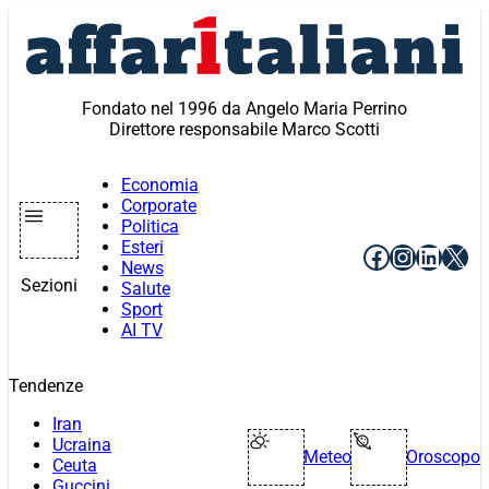
Vai
al
contenuto
Fondato nel 1996 da Angelo Maria Perrino
Direttore responsabile Marco Scotti
Economia
Corporate
Politica
Esteri
Facebook
Instagr
Linke
X
News
Sezioni
Salute
Sport
AI TV
Tendenze
Iran
Ucraina
Meteo
Oroscopo
Ceuta
Guccini