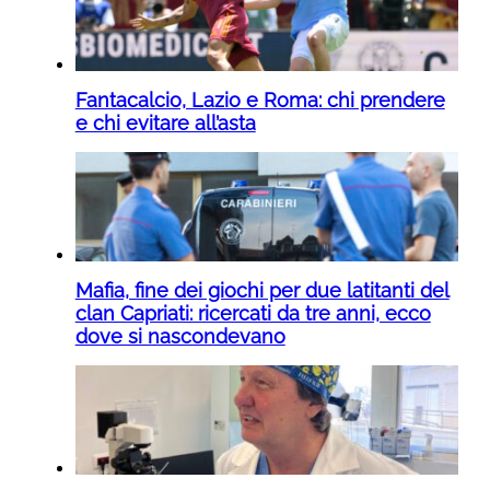
Fantacalcio, Lazio e Roma: chi prendere
e chi evitare all’asta
Mafia, fine dei giochi per due latitanti del
clan Capriati: ricercati da tre anni, ecco
dove si nascondevano