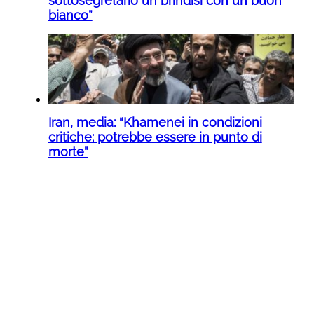
sottosegretario un brindisi con un buon
bianco”
Iran, media: “Khamenei in condizioni
critiche: potrebbe essere in punto di
morte”