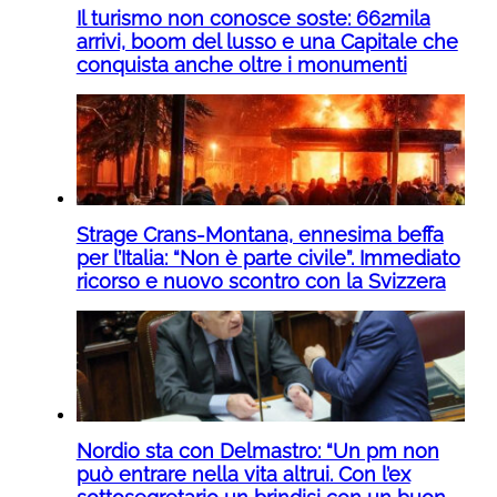
Il turismo non conosce soste: 662mila
arrivi, boom del lusso e una Capitale che
conquista anche oltre i monumenti
Strage Crans-Montana, ennesima beffa
per l’Italia: “Non è parte civile”. Immediato
ricorso e nuovo scontro con la Svizzera
Nordio sta con Delmastro: “Un pm non
può entrare nella vita altrui. Con l’ex