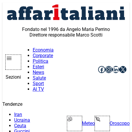
Vai
al
contenuto
Fondato nel 1996 da Angelo Maria Perrino
Direttore responsabile Marco Scotti
Economia
Corporate
Politica
Esteri
Facebook
Instagr
Linke
X
News
Sezioni
Salute
Sport
AI TV
Tendenze
Iran
Ucraina
Meteo
Oroscopo
Ceuta
Guccini