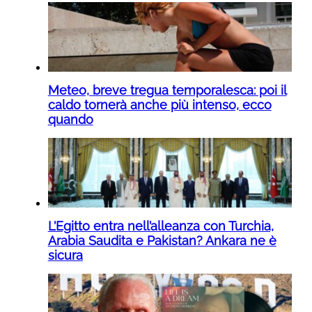
Meteo, breve tregua temporalesca: poi il
caldo tornerà anche più intenso, ecco
quando
L’Egitto entra nell’alleanza con Turchia,
Arabia Saudita e Pakistan? Ankara ne è
sicura