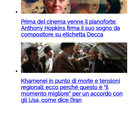
Prima del cinema venne il pianoforte:
Anthony Hopkins firma il suo sogno da
compositore su etichetta Decca
Khamenei in punto di morte e tensioni
regionali: ecco perché questo è “il
momento migliore” per un accordo con
gli Usa, come dice l’Iran