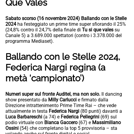
Que Vales
Sabato scorso (16 novembre 2024) Ballando con le Stelle
2024
ha festeggiato un prime time super sfiorando il 25%
(24,8% contro il 24,7% della finale di
Tu si que vales
su
Canale 5) a 3.689.000 spettatori (contro i 3.378.000 del
programma Mediaset).
Ballando con le Stelle 2024,
Federica Nargi regina (a
metà ‘campionato’)
Numeri super sul fronte Auditel, ma non solo.
Il dancing
show presentato da
Milly Carlucci
e firmato dalla
Direzione intrattenimento Prime Time Rai – che vede
attualmente in testa
Federica Nargi
(80 punti) davanti a
Luca Barbareschi
(a 74) e
Federica Pellegrini
(69) sul
podio virtuale con
Bianca Gaccero
(67) e
Massimiliano
Ossini
(54) che completano la top 5 provvisoria – sta
volando anche sul fronte digital e social.