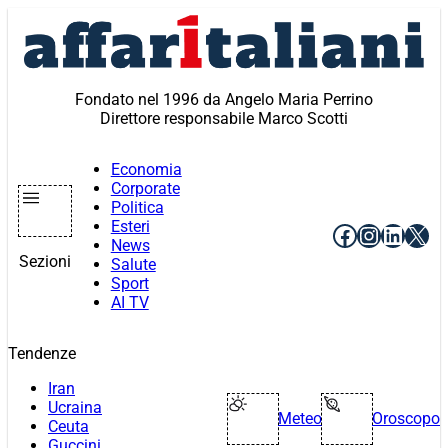
Vai
al
contenuto
Fondato nel 1996 da Angelo Maria Perrino
Direttore responsabile Marco Scotti
Economia
Corporate
Politica
Esteri
Facebook
Instagr
Linke
X
News
Sezioni
Salute
Sport
AI TV
Tendenze
Iran
Ucraina
Meteo
Oroscopo
Ceuta
Guccini