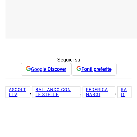
Seguici su
Google
Discover
Fonti preferite
ASCOLT
BALLANDO CON
FEDERICA
RA
, 
, 
, 
I TV
LE STELLE
NARGI
I1