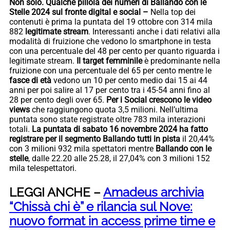
Non solo. Qualche pillola dei numeri di Ballando con le
Stelle 2024 sul fronte digital e social –
Nella top dei
contenuti è prima la puntata del 19 ottobre con 314 mila
882
legitimate stream
. Interessanti anche i dati relativi alla
modalità di fruizione che vedono lo smartphone in testa
con una percentuale del 48 per cento per quanto riguarda i
legitimate stream.
Il target femminile
è predominante nella
fruizione con una percentuale del 65 per cento mentre le
fasce di età
vedono un 10 per cento medio dai 15 ai 44
anni per poi salire al 17 per cento tra i 45-54 anni fino al
28 per cento degli over 65.
Per i Social crescono le video
views
che raggiungono quota 3,5 milioni. Nell’ultima
puntata sono state registrate oltre 783 mila interazioni
totali.
La puntata di sabato 16 novembre 2024 ha fatto
registrare per il segmento Ballando tutti in pista
il 20,44%
con 3 milioni 932 mila spettatori mentre
Ballando con le
stelle
, dalle 22.20 alle 25.28, il 27,04% con 3 milioni 152
mila telespettatori.
LEGGI ANCHE –
Amadeus archivia
“Chissà chi è” e rilancia sul Nove:
nuovo format in access prime time e