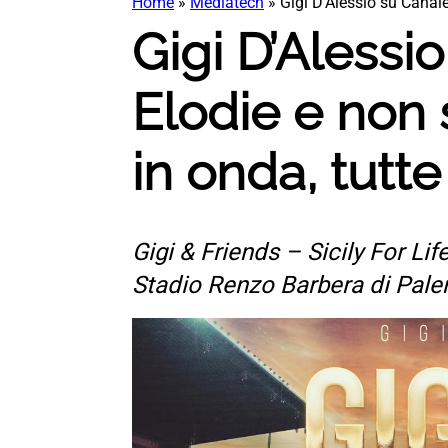
Home
»
Mediatech
»
Gigi D’Alessio su Canale
Gigi D’Alessi
Elodie e non 
in onda, tutt
Gigi & Friends – Sicily For Lif
Stadio Renzo Barbera di Pal