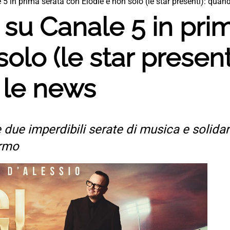
 5 in prima serata con Elodie e non solo (le star presenti): quan
o su Canale 5 in pri
solo (le star presen
e le news
e due imperdibili serate di musica e solidar
ermo