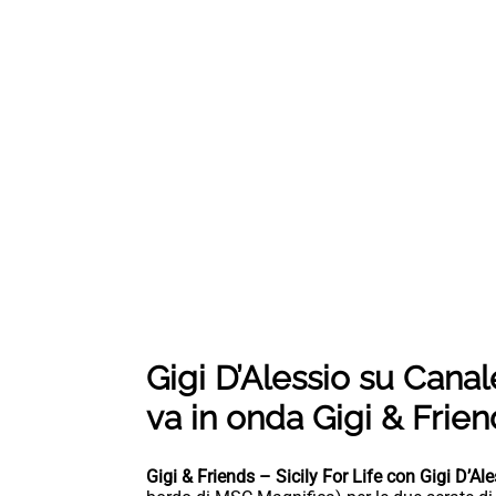
Gigi D’Alessio su Cana
va in onda Gigi & Friend
Gigi & Friends – Sicily For Life con Gigi D