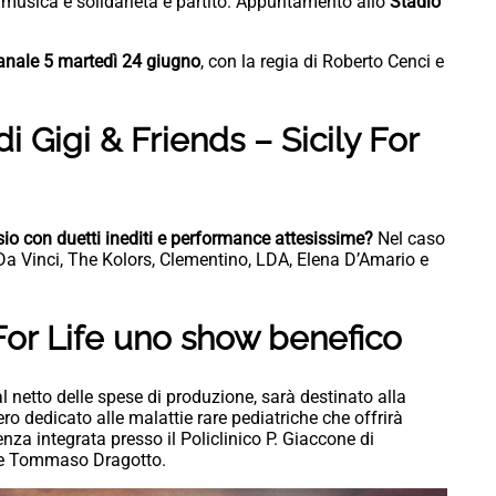
 musica e solidarietà è partito. Appuntamento allo
Stadio
anale 5 martedì 24 giugno
, con la regia di Roberto Cenci e
di Gigi & Friends – Sicily For
ssio con duetti inediti e performance attesissime?
Nel caso
 Da Vinci, The Kolors, Clementino, LDA, Elena D’Amario e
 For Life uno show benefico
l netto delle spese di produzione, sarà destinato alla
o dedicato alle malattie rare pediatriche che offrirà
enza integrata presso il Policlinico P. Giaccone di
ne Tommaso Dragotto.