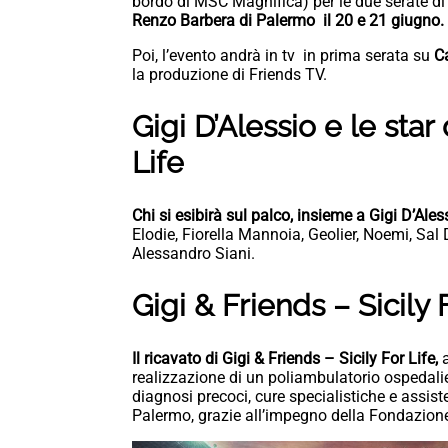
bordo di MSC Magnifica) per le due serate di
Renzo Barbera di Palermo il 20 e 21 giugno.
Poi, l’evento andrà in tv in prima serata su
C
la produzione di Friends TV.
Gigi D’Alessio e le star 
Life
Chi si esibirà sul palco, insieme a Gigi D’Ale
Elodie, Fiorella Mannoia, Geolier, Noemi, Sal
Alessandro Siani.
Gigi & Friends – Sicily
Il ricavato di Gigi & Friends – Sicily For Life,
a
realizzazione di un poliambulatorio ospedalier
diagnosi precoci, cure specialistiche e assist
Palermo, grazie all’impegno della Fondazio