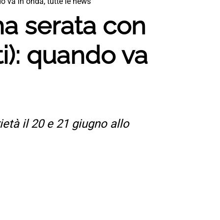
do va in onda, tutte le news
ma serata con
ti): quando va
ietà il 20 e 21 giugno allo