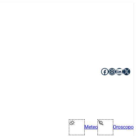
Facebook
Instagr
Linke
X
Meteo
Oroscopo