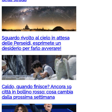
Sguardo rivolto al cielo in attesa
delle Perseidi, esprimete un
desiderio per farlo avverare!
Caldo, quando finisce? Ancora 19
città in bollino rosso: cosa cambia
dalla prossima settimana