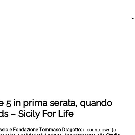
le 5 in prima serata, quando
s – Sicily For Life
’Alessio e Fondazione Tommaso Dragotto:
il countdown (a