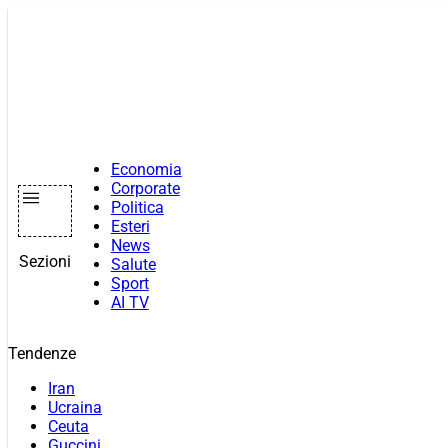
Vai
al
contenuto
Economia
Corporate
Politica
Esteri
News
Sezioni
Salute
Sport
AI TV
Tendenze
Iran
Ucraina
Ceuta
Guccini