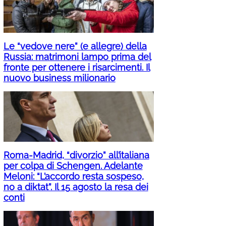
Le “vedove nere” (e allegre) della
Russia: matrimoni lampo prima del
fronte per ottenere i risarcimenti. Il
nuovo business milionario
Roma-Madrid, “divorzio” all’italiana
per colpa di Schengen. Adelante
Meloni: “L’accordo resta sospeso,
no a diktat”. Il 15 agosto la resa dei
conti