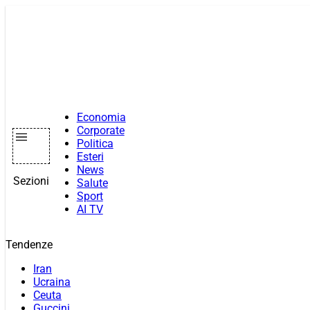
Vai
al
contenuto
Economia
Corporate
Politica
Esteri
News
Sezioni
Salute
Sport
AI TV
Tendenze
Iran
Ucraina
Ceuta
Guccini