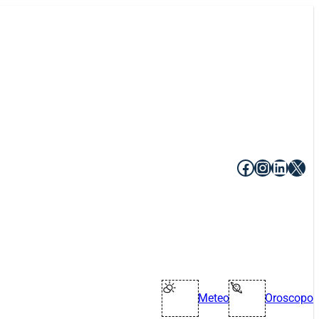
Facebook
Instagr
Linke
X
Meteo
Oroscopo