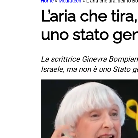
Home
»
Mediatech
»
L’aria che tira, delirio
L’aria che tir
uno stato gen
La scrittrice Ginevra Bompiani
Israele, ma non è uno Stato 