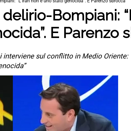
-Bompiani: “L’Iran non è uno stato genocida”. E Parenzo sbrocca
a, delirio-Bompiani: 
ocida”. E Parenzo 
 interviene sul conflitto in Medio Oriente:
genocida”