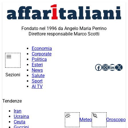
Vai
al
contenuto
Fondato nel 1996 da Angelo Maria Perrino
Direttore responsabile Marco Scotti
Economia
Corporate
Politica
Esteri
Facebook
Instagr
Linke
X
News
Sezioni
Salute
Sport
AI TV
Tendenze
Iran
Ucraina
Meteo
Oroscopo
Ceuta
Guccini