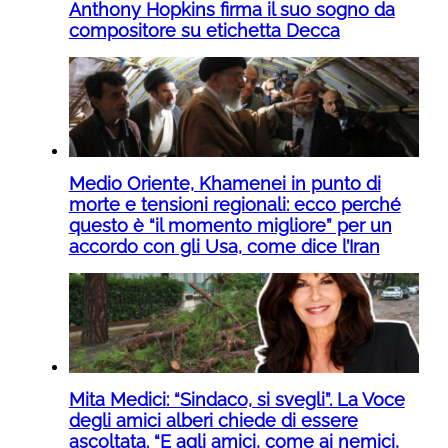
Anthony Hopkins firma il suo sogno da
compositore su etichetta Decca
Medio Oriente, Khamenei in punto di
morte e tensioni regionali: ecco perché
questo è “il momento migliore” per un
accordo con gli Usa, come dice l’Iran
Mita Medici: “Sindaco, si svegli”. La Voce
degli amici alberi chiede di essere
ascoltata. “E agli amici, come ai nemici,