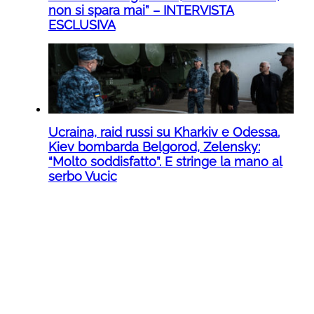
non si spara mai” – INTERVISTA
ESCLUSIVA
Ucraina, raid russi su Kharkiv e Odessa.
Kiev bombarda Belgorod, Zelensky:
“Molto soddisfatto”. E stringe la mano al
serbo Vucic