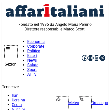
Vai
al
contenuto
Fondato nel 1996 da Angelo Maria Perrino
Direttore responsabile Marco Scotti
Economia
Corporate
Politica
Esteri
Facebook
Instagr
Linke
X
News
Sezioni
Salute
Sport
AI TV
Tendenze
Iran
Ucraina
Meteo
Oroscopo
Ceuta
Guccini