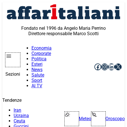
Vai
al
contenuto
Fondato nel 1996 da Angelo Maria Perrino
Direttore responsabile Marco Scotti
Economia
Corporate
Politica
Esteri
Facebook
Instagr
Linke
X
News
Sezioni
Salute
Sport
AI TV
Tendenze
Iran
Ucraina
Meteo
Oroscopo
Ceuta
Guccini