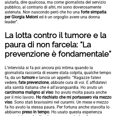
aiutarla, dire qualcosa, ma come giornalista del servizio
pubblico, al contrario di altri, mi sono doverosamente
astenuta. Non nascondo però che ho una
forte simpatia
per Giorgia Meloni
ed è un orgoglio avere una donna
leader”.
La lotta contro il tumore e la
paura di non farcela: “La
prevenzione è fondamentale”
L’intervista si fa poi ancora più intima quando la
giornalista racconta di essere stata colpita, qualche tempo
fa, da un
tumore
e lancia un appello: “Ragazze fatevi
vedere,
fate prevenzione
, abbiate cura di voi. E affidatevi
alla sanità italiana che è all’avanguardia. Ho avuto un
carcinoma maligno al viso
: ho avuto molta paura anche
per il mio lavoro.
Ho rischiato che mi portassero via mezzo
viso
. Sono stati bravissimi nel curarmi. Un mese e mezzo
fa ho avuto la stessa paura. Per fortuna anche stavolta lo
abbiamo
preso in tempo
. Ho usato questa esperienza