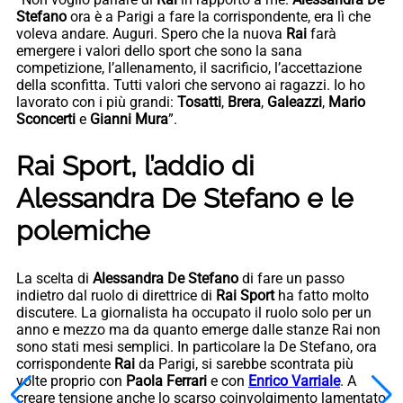
Stefano
ora è a Parigi a fare la corrispondente, era lì che
voleva andare. Auguri. Spero che la nuova
Rai
farà
emergere i valori dello sport che sono la sana
competizione, l’allenamento, il sacrificio, l’accettazione
della sconfitta. Tutti valori che servono ai ragazzi. Io ho
lavorato con i più grandi:
Tosatti
,
Brera
,
Galeazzi
,
Mario
Sconcerti
e
Gianni Mura
”.
Rai Sport, l’addio di
Alessandra De Stefano e le
polemiche
La scelta di
Alessandra De Stefano
di fare un passo
indietro dal ruolo di direttrice di
Rai Sport
ha fatto molto
discutere. La giornalista ha occupato il ruolo solo per un
anno e mezzo ma da quanto emerge dalle stanze Rai non
sono stati mesi semplici. In particolare la De Stefano, ora
corrispondente
Rai
da Parigi, si sarebbe scontrata più
volte proprio con
Paola Ferrari
e con
Enrico Varriale
. A
creare tensione anche lo scarso coinvolgimento lamentato