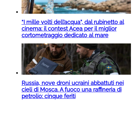
“I mille volti dell’acqua”, dal rubinetto al
cinema: il contest Acea per il miglior
cortometraggio dedicato al mare
Russia, nove droni ucraini abbattuti nei
cieli di Mosca. A fuoco una raffineria di
petrolio: cinque feriti