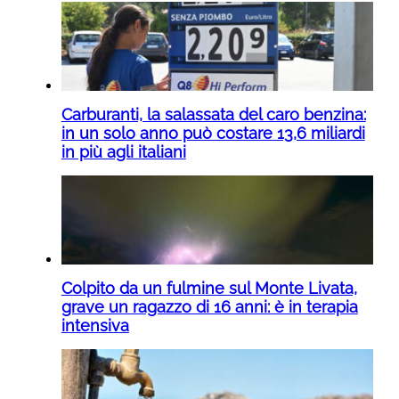
Carburanti, la salassata del caro benzina:
in un solo anno può costare 13,6 miliardi
in più agli italiani
Colpito da un fulmine sul Monte Livata,
grave un ragazzo di 16 anni: è in terapia
intensiva