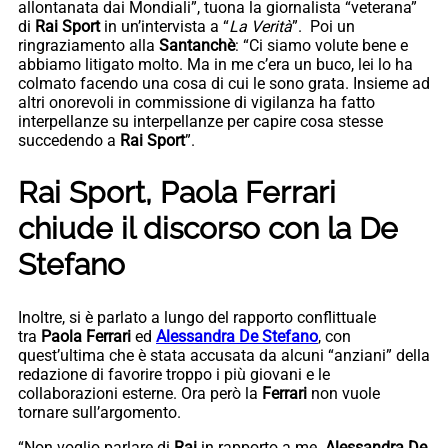
allontanata dai Mondiali”, tuona la giornalista “veterana”
di
Rai Sport
in un’intervista a “
La Verità
”. Poi un
ringraziamento alla
Santanchè
: “Ci siamo volute bene e
abbiamo litigato molto. Ma in me c’era un buco, lei lo ha
colmato facendo una cosa di cui le sono grata. Insieme ad
altri onorevoli in commissione di vigilanza ha fatto
interpellanze su interpellanze per capire cosa stesse
succedendo a
Rai Sport
”.
Rai Sport, Paola Ferrari
chiude il discorso con la De
Stefano
Inoltre, si è parlato a lungo del rapporto conflittuale
tra
Paola Ferrari
ed
Alessandra De Stefano
, con
quest’ultima che è stata accusata da alcuni “anziani” della
redazione di favorire troppo i più giovani e le
collaborazioni esterne. Ora però la
Ferrari
non vuole
tornare sull’argomento.
“Non voglio parlare di
Rai
in rapporto a me.
Alessandra De