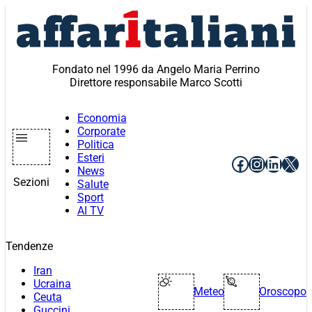
Vai
al
contenuto
Fondato nel 1996 da Angelo Maria Perrino
Direttore responsabile Marco Scotti
Economia
Corporate
Politica
Esteri
Facebook
Instagr
Linke
X
News
Sezioni
Salute
Sport
AI TV
Tendenze
Iran
Ucraina
Meteo
Oroscopo
Ceuta
Guccini