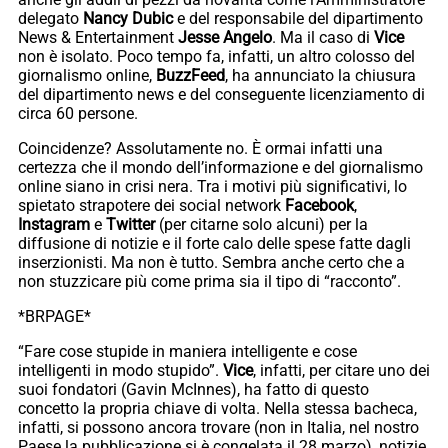
delegato
Nancy Dubic
e del responsabile del dipartimento
News & Entertainment
Jesse Angelo
. Ma il caso di
Vice
non è isolato. Poco tempo fa, infatti, un altro colosso del
giornalismo online,
BuzzFeed
, ha annunciato la chiusura
del dipartimento news e del conseguente licenziamento di
circa 60 persone.
Coincidenze? Assolutamente no. È ormai infatti una
certezza che il mondo dell’informazione e del giornalismo
online siano in crisi nera. Tra i motivi più significativi, lo
spietato strapotere dei social network
Facebook
,
Instagram
e
Twitter
(per citarne solo alcuni) per la
diffusione di notizie e il forte calo delle spese fatte dagli
inserzionisti. Ma non è tutto. Sembra anche certo che a
non stuzzicare più come prima sia il tipo di “racconto”.
*BRPAGE*
“Fare cose stupide in maniera intelligente e cose
intelligenti in modo stupido”.
Vice
, infatti, per citare uno dei
suoi fondatori (Gavin McInnes), ha fatto di questo
concetto la propria chiave di volta. Nella stessa bacheca,
infatti, si possono ancora trovare (non in Italia, nel nostro
Paese la pubblicazione si è congelata il 28 marzo), notizie