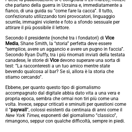
che parlano della guerra in Ucraina e, immediatamente a
fianco, di una guida su “come fare la cacca”. Il tutto,
confezionato utilizzando toni provocatori, linguaggio
scurrile, immagini violente e foto a sfondo sessuale per
attirare il più possibile il lettore.
Secondo il presidente (nonché tra i fondatori) di
Vice
Media
, Shane Smith, la “storia” perfetta deve essere
“semplice, avere un aggancio e avere un pugno in faccia”.
Secondo Ryan Duffy, tra i più rinomati inviati della testata
canadese, le storie di
Vice
devono superare una sorta di
test: “La racconteresti a un tuo amico mentre state
bevendo qualcosa al bar? Se sì, allora è la storia che
stiamo cercando”.
Ebbene, per quanto questo tipo di giornalismo
accompagnato dal digitale abbia dato vita a una vera e
propria epoca, sembra che ormai non tiri più come una
volta. Invece, seppur criticati e sminuiti per questioni come
il “
paywall
”, colossi esistenti da centinaia di anni come il
New York Times
, esponenti del giornalismo “classico”,
rimangono, seppur con qualche difficoltà, sempre in piedi.