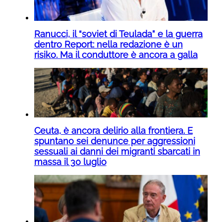
Ranucci, il “soviet di Teulada” e la guerra
dentro Report: nella redazione è un
risiko. Ma il conduttore è ancora a galla
Ceuta, è ancora delirio alla frontiera. E
spuntano sei denunce per aggressioni
sessuali ai danni dei migranti sbarcati in
massa il 30 luglio