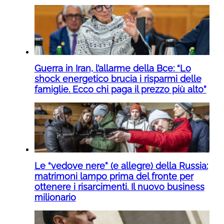
Guerra in Iran, l’allarme della Bce: “Lo
shock energetico brucia i risparmi delle
famiglie. Ecco chi paga il prezzo più alto”
Le “vedove nere” (e allegre) della Russia:
matrimoni lampo prima del fronte per
ottenere i risarcimenti. Il nuovo business
milionario