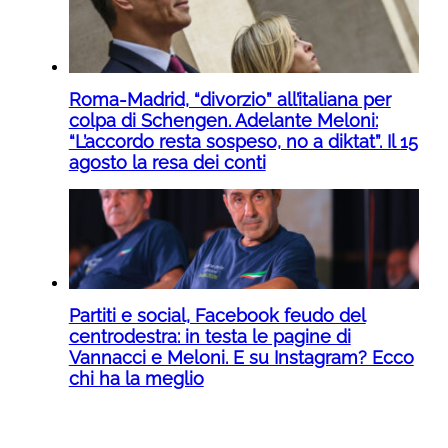
Roma-Madrid, “divorzio” all’italiana per
colpa di Schengen. Adelante Meloni:
“L’accordo resta sospeso, no a diktat”. Il 15
agosto la resa dei conti
Partiti e social, Facebook feudo del
centrodestra: in testa le pagine di
Vannacci e Meloni. E su Instagram? Ecco
chi ha la meglio