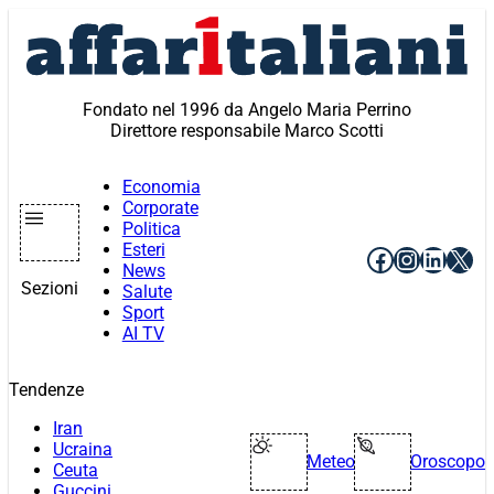
Vai
al
contenuto
Fondato nel 1996 da Angelo Maria Perrino
Direttore responsabile Marco Scotti
Economia
Corporate
Politica
Esteri
Facebook
Instagr
Linke
X
News
Sezioni
Salute
Sport
AI TV
Tendenze
Iran
Ucraina
Meteo
Oroscopo
Ceuta
Guccini