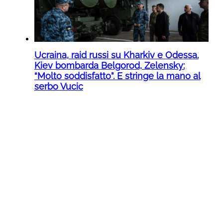
Ucraina, raid russi su Kharkiv e Odessa.
Kiev bombarda Belgorod, Zelensky:
“Molto soddisfatto”. E stringe la mano al
serbo Vucic