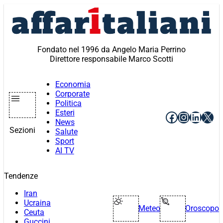
Vai
al
contenuto
Fondato nel 1996 da Angelo Maria Perrino
Direttore responsabile Marco Scotti
Economia
Corporate
Politica
Esteri
Facebook
Instagr
Linke
X
News
Sezioni
Salute
Sport
AI TV
Tendenze
Iran
Ucraina
Meteo
Oroscopo
Ceuta
Guccini