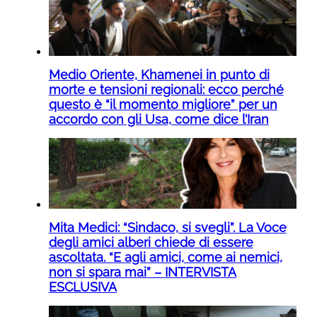
Medio Oriente, Khamenei in punto di
morte e tensioni regionali: ecco perché
questo è “il momento migliore” per un
accordo con gli Usa, come dice l’Iran
Mita Medici: “Sindaco, si svegli”. La Voce
degli amici alberi chiede di essere
ascoltata. “E agli amici, come ai nemici,
non si spara mai” – INTERVISTA
ESCLUSIVA