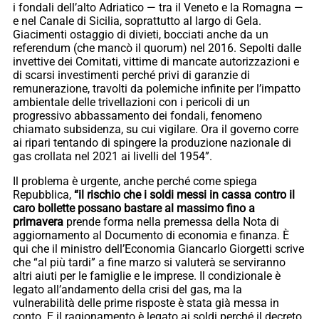
i fondali dell’alto Adriatico — tra il Veneto e la Romagna —
e nel Canale di Sicilia, soprattutto al largo di Gela.
Giacimenti ostaggio di divieti, bocciati anche da un
referendum (che mancò il quorum) nel 2016. Sepolti dalle
invettive dei Comitati, vittime di mancate autorizzazioni e
di scarsi investimenti perché privi di garanzie di
remunerazione, travolti da polemiche infinite per l’impatto
ambientale delle trivellazioni con i pericoli di un
progressivo abbassamento dei fondali, fenomeno
chiamato subsidenza, su cui vigilare. Ora il governo corre
ai ripari tentando di spingere la produzione nazionale di
gas crollata nel 2021 ai livelli del 1954”.
Il problema è urgente, anche perché come spiega
Repubblica,
“il rischio che i soldi messi in cassa contro il
caro bollette possano bastare al massimo fino a
primavera
prende forma nella premessa della Nota di
aggiornamento al Documento di economia e finanza. È
qui che il ministro dell’Economia Giancarlo Giorgetti scrive
che “al più tardi” a fine marzo si valuterà se serviranno
altri aiuti per le famiglie e le imprese. Il condizionale è
legato all’andamento della crisi del gas, ma la
vulnerabilità delle prime risposte è stata già messa in
conto. E il ragionamento è legato ai soldi perché il decreto