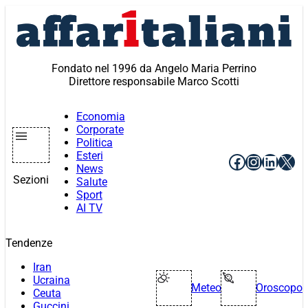
Vai
al
contenuto
Fondato nel 1996 da Angelo Maria Perrino
Direttore responsabile Marco Scotti
Economia
Corporate
Politica
Esteri
Facebook
Instagr
Linke
X
News
Sezioni
Salute
Sport
AI TV
Tendenze
Iran
Ucraina
Meteo
Oroscopo
Ceuta
Guccini