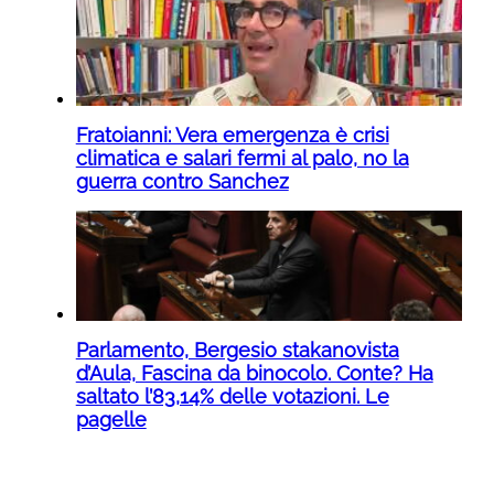
Fratoianni: Vera emergenza è crisi
climatica e salari fermi al palo, no la
guerra contro Sanchez
Parlamento, Bergesio stakanovista
d’Aula, Fascina da binocolo. Conte? Ha
saltato l’83,14% delle votazioni. Le
pagelle