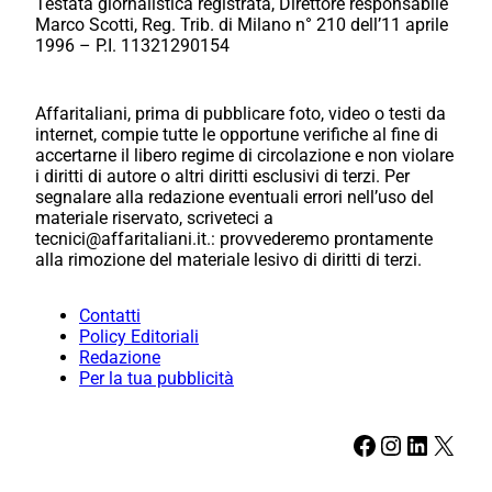
Testata giornalistica registrata, Direttore responsabile
Marco Scotti, Reg. Trib. di Milano n° 210 dell’11 aprile
1996 – P.I. 11321290154
Affaritaliani, prima di pubblicare foto, video o testi da
internet, compie tutte le opportune verifiche al fine di
accertarne il libero regime di circolazione e non violare
i diritti di autore o altri diritti esclusivi di terzi. Per
segnalare alla redazione eventuali errori nell’uso del
materiale riservato, scriveteci a
tecnici@affaritaliani.it.: provvederemo prontamente
alla rimozione del materiale lesivo di diritti di terzi.
Contatti
Policy Editoriali
Redazione
Per la tua pubblicità
Facebook
Instagram
LinkedIn
X