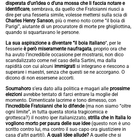
disperata d’un’idea o d’una mossa che li faccia notare e
identificare
, sembrava, da quello che Fratoianni riuscì a
dire per una fesseria simile, volesse mettersi sulla scia di
Charles Henry Sanson
, più o meno noto come “il boia di
Parigi”, aiutante di un procuratore di morte pre ghigliottina,
quando si squartavano le persone.
La sua aspirazione a diventare “il boia italiano
“, per le
fesserie
è però miseramente naufragata
, proprio ora che
ha avuto l’incredibile occasione per mostrarsi, non dico
scandalizzato come nel caso della Sartini, ma dalla
rapidità con cui alcuni
immigrati
si integrano e riescono a
superare i maestri, senza che questi se ne accorgano. O
dicono di non essersene accorti.
Soumahoro
s’era dato alla politica e magari alle
prossime
elezioni
avrebbe tentato di farci entrare la moglie del
momento. Dimenticate lacrime e tono dimesso, con
l’incredibile Fratoianni che lo difende
(ma non siamo “oltre
ogni limite”, in tutta questa storia tragicomica e
grottesca?) il nostro iper italianizzato,
strilla che in Italia lo
vogliono morto per paura delle sue idee
(questo non è uno
scritto contro lui, ma contro il suo capo ora giustiziere in
casa d’altri partiti).
A quali idee allude?
A quelle che si