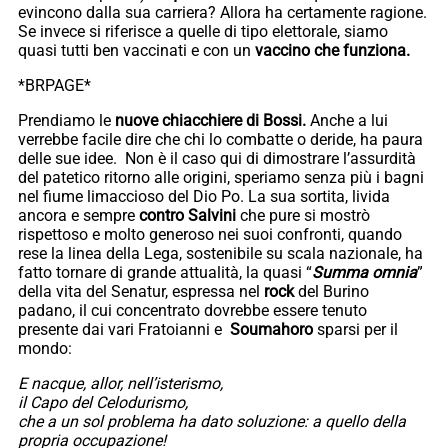
evincono dalla sua carriera? Allora ha certamente ragione.
Se invece si riferisce a quelle di tipo elettorale, siamo
quasi tutti ben vaccinati e con un
vaccino che funziona.
*BRPAGE*
Prendiamo le
nuove chiacchiere di Bossi.
Anche a lui
verrebbe facile dire che chi lo combatte o deride, ha paura
delle sue idee. Non è il caso qui di dimostrare l’assurdità
del patetico ritorno alle origini, speriamo senza più i bagni
nel fiume limaccioso del Dio Po. La sua sortita, livida
ancora e sempre
contro Salvini
che pure si mostrò
rispettoso e molto generoso nei suoi confronti, quando
rese la linea della Lega, sostenibile su scala nazionale, ha
fatto tornare di grande attualità, la quasi “
Summa omnia
”
della vita del Senatur, espressa nel
rock
del Burino
padano, il cui concentrato dovrebbe essere tenuto
presente dai vari Fratoianni e
Soumahoro
sparsi per il
mondo:
E nacque, allor, nell’isterismo,
il Capo del Celodurismo,
che a un sol problema ha dato soluzione: a quello della
propria occupazione!