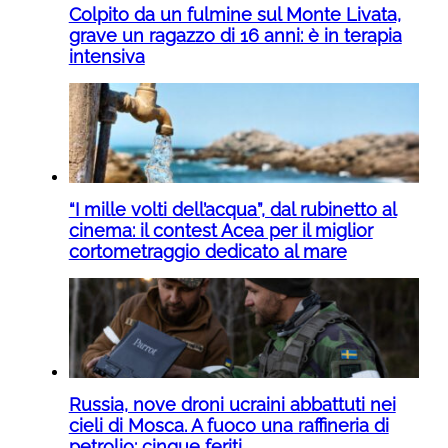
Colpito da un fulmine sul Monte Livata,
grave un ragazzo di 16 anni: è in terapia
intensiva
“I mille volti dell’acqua”, dal rubinetto al
cinema: il contest Acea per il miglior
cortometraggio dedicato al mare
Russia, nove droni ucraini abbattuti nei
cieli di Mosca. A fuoco una raffineria di
petrolio: cinque feriti