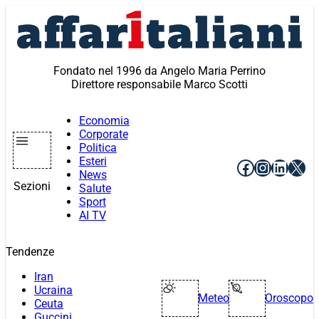
Vai
al
contenuto
Fondato nel 1996 da Angelo Maria Perrino
Direttore responsabile Marco Scotti
Economia
Corporate
Politica
Esteri
Facebook
Instagr
Linke
X
News
Sezioni
Salute
Sport
AI TV
Tendenze
Iran
Ucraina
Meteo
Oroscopo
Ceuta
Guccini