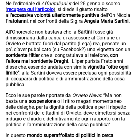
Nell’editoriale di
Affaritaliani.it
del 28 gennaio scorso
(
recupera qui l’articolo
), si diede il giusto risalto
all
‘eccessiva volontà ulteriormente punitiva
dell’On Nicola
Fratoianni
, nei confronti della Sig.ra
Angela
Maria Sartini.
All’Onorevole non bastava che la
Sartini
fosse già
dimissionaria dalla carica di assessore al Comune di
Orvieto e buttata fuori dal partito (Lega) rea, pensate un
po’, d’aver pubblicato (su Facebook?) una vignetta con un
sorridente Hitler
che si congratulava al telefono,
con
l’allora mai sorridente Draghi
. L’iper purista Fratoianni
disse che, essendo andata con simile
vignetta “oltre ogni
limite”
, alla Sartini doveva essere preclusa ogni possibilità
di occuparsi di politica e di amministrazione della cosa
pubblica.
Ecco le sue parole riportate da
Orvieto News
: “Ma non
basta una
sospensione
o il ritiro magari momentaneo
delle deleghe, per la dignità della politica e per il rispetto
nei confronti dei cittadini di Orvieto, deve dimettersi senza
indugio e chiudere definitivamente ogni rapporto con la
politica e l’amministrazione della cosa pubblica”.
In questo
mondo superaffollato di politici in cerca