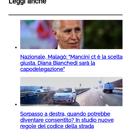
Leggi anche
Nazionale, Malagò: “Mancini ct è la scelta
giusta. Diana Bianchedi sarà la
capodelegazione”
Sorpasso a destra, quando potrebbe
diventare consentito? In studio nuove
regole del codice della strada