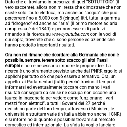
Dato che ci troviamo in presenza di quel “
SOTUTTOIO
” (il
vero saccente), allora non mi resta che dimostrare che non
esiste solo l’auto elettrica, ma anche ad “acqua” che può
percorrere fino a 5.000 con 5 (cinque) litri, tutta la gamma
ad “idrogeno” ed anche ad “aria” (il primo motore ad aria
compressa è del 1840) e per non essere di parte vi
rimando alla ricerca su
www.youtube.com
con le voci di
cui sopra, troverete che ci sono persone ed aziende che
hanno prodotto importanti risultati.
Ora non mi rimane che ricordare alla Germania che non è
possibile, sempre, tenere sotto scacco gli altri Paesi
europei
e non è necessario imporre le proprie idee. La
ricerca è uno strumento previsto anche dal PNRR ergo lo si
applichi per tutto ciò che può essere alternativo. Ora, un
appello: ai Parlamentari (tutti) perché trovino il tempo di
informarsi ed eventualmente toccare con mano i vari
risultati conseguiti da chi se ne occupa non occorre una
laurea in ingegneria per vedere come funzionano i vari
mezzi “non elettrici”, a tutti i Governi dei 27 perché
dedichino parte del loro tempo, attraverso i Ministeri, le
università e strutture varie (in Italia abbiamo anche il CNR)
e si informino di quanto è possibile trovare sul mercato
domestico ed internazionale. La sfida la voglio lanciare