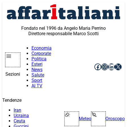
Vai
al
contenuto
Fondato nel 1996 da Angelo Maria Perrino
Direttore responsabile Marco Scotti
Economia
Corporate
Politica
Esteri
Facebook
Instagr
Linke
X
News
Sezioni
Salute
Sport
AI TV
Tendenze
Iran
Ucraina
Meteo
Oroscopo
Ceuta
Guccini