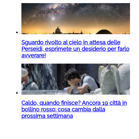
Sguardo rivolto al cielo in attesa delle
Perseidi, esprimete un desiderio per farlo
avverare!
Caldo, quando finisce? Ancora 19 città in
bollino rosso: cosa cambia dalla
prossima settimana