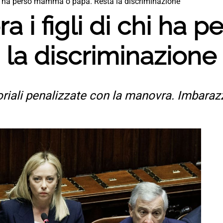
chi ha perso mamma o papà. Resta la discriminazione
a i figli di chi ha
 la discriminazione
riali penalizzate con la manovra. Imbaraz