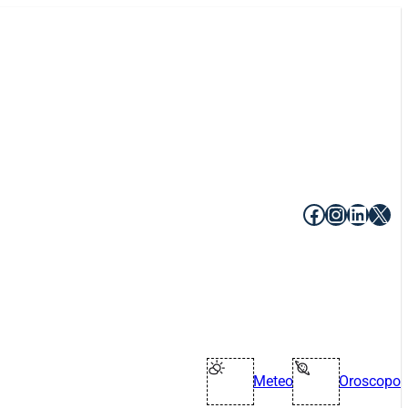
Facebook
Instagr
Linke
X
Meteo
Oroscopo