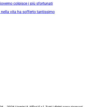
Governo colpisce i più sfortunati
nella vita ha sofferto tantissimo
6 – 2026 Uomini & Affari S.r.l. Tutti i diritti sono riservati