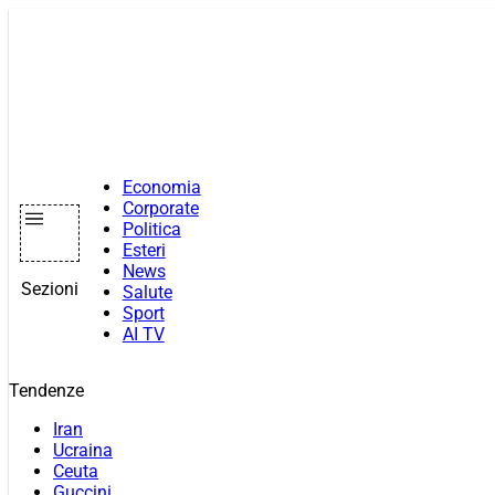
Vai
al
contenuto
Economia
Corporate
Politica
Esteri
News
Sezioni
Salute
Sport
AI TV
Tendenze
Iran
Ucraina
Ceuta
Guccini