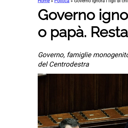
Home
»
Politica
»
Governo ignora i figli di 
Governo ignor
o papà. Resta
Governo, famiglie monogenito
del Centrodestra