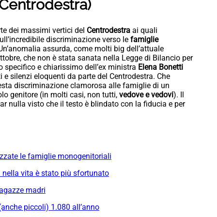
l Centrodestra)
te dei massimi vertici del
Centrodestra
ai quali
sull’incredibile discriminazione verso le
famiglie
 Un’anomalia assurda, come molti big dell’attuale
tobre, che non è stata sanata nella Legge di Bilancio per
specifico e chiarissimo dell’ex ministra
Elena Bonetti
i e silenzi eloquenti da parte del Centrodestra. Che
ta discriminazione clamorosa alle famiglie di un
 genitore (in molti casi, non tutti,
vedove e vedovi
). Il
 nulla visto che il testo è blindato con la fiducia e per
zzate le famiglie monogenitoriali
nella vita è stato più sfortunato
ragazze madri
(anche piccoli) 1.080 all’anno