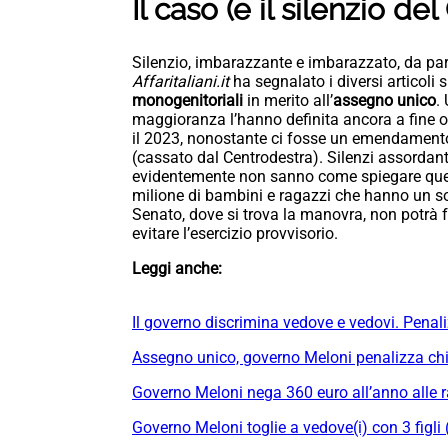
Il caso (e il silenzio de
Silenzio, imbarazzante e imbarazzato, da par
Affaritaliani.it
ha segnalato i diversi articoli 
monogenitoriali
in merito all’
assegno unico
.
maggioranza l’hanno definita ancora a fine ot
il 2023, nonostante ci fosse un emendamento 
(cassato dal Centrodestra). Silenzi assordant
evidentemente non sanno come spiegare ques
milione di bambini e ragazzi che hanno un solo
Senato, dove si trova la manovra, non potrà far
evitare l’esercizio provvisorio.
Leggi anche:
Il governo discrimina vedove e vedovi. Penali
Assegno unico, governo Meloni penalizza chi 
Governo Meloni nega 360 euro all’anno alle 
Governo Meloni toglie a vedove(i) con 3 figli 