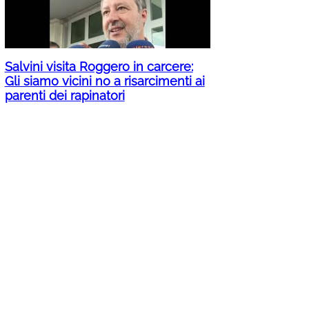
Salvini visita Roggero in carcere:
Gli siamo vicini no a risarcimenti ai
parenti dei rapinatori