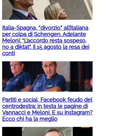
Italia-Spagna, “divorzio” all’italiana
per colpa di Schengen. Adelante
Meloni: “L’accordo resta sospeso,
no a diktat”. Il 15 agosto la resa dei
conti
Partiti e social, Facebook feudo del
centrodestra: in testa le pagine di
Vannacci e Meloni. E su Instagram?
Ecco chi ha la meglio