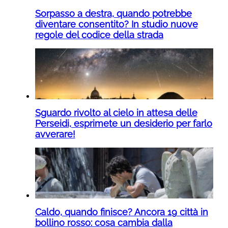
Sorpasso a destra, quando potrebbe
diventare consentito? In studio nuove
regole del codice della strada
Sguardo rivolto al cielo in attesa delle
Perseidi, esprimete un desiderio per farlo
avverare!
Caldo, quando finisce? Ancora 19 città in
bollino rosso: cosa cambia dalla