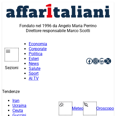
Vai
al
contenuto
Fondato nel 1996 da Angelo Maria Perrino
Direttore responsabile Marco Scotti
Economia
Corporate
Politica
Esteri
Facebook
Instagr
Linke
X
News
Sezioni
Salute
Sport
AI TV
Tendenze
Iran
Ucraina
Meteo
Oroscopo
Ceuta
Guccini