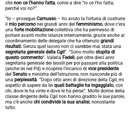
che
non ce l’hanno fatta
, come a dire “io ce l’ho fatta,
perché voi no?”.
“Io – prosegue
Camusso
– ho avuto la fortuna di costruire
il
mio percorso
nei grandi anni del
femminismo
, dove c’era
una
forte mobilitazione
collettiva che ha permesso di
portare avanti molte istanze internamente, grazie anche al
coordinamento delle delegate che ha ottenuto
grandi
risultati.
Senza quel lavoro non ci sarebbe mai stata una
segretaria generale della Cgil
“. “Sono molto
stupita di
questo commento
“. Valeria
Fedeli
, per oltre dieci anni
segretaria generale dei tessili per poi passare alla politica
(anche lei nel Pd) e ricoprire l’incarico di
vice presidente
del
Senato
e ministra dell’Istruzione, non nasconde più di
una
perplessità
. “Dopo otto anni di direzione della Cgil, mi
aspetto di sapere da lei
quali battaglie ha ingaggiato
, con
chi, dove le ha vinte e dove le ha perse”. Molte donne della
classe dirigente della Cgil non hanno gradito le sue parole,
ma c’è anche
chi condivide la sua analisi
, nonostante
tutto.