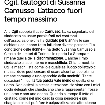
Cgil, l’autogol di Susanna
Camusso. L’attacco fuori
tempo massimo
Alla
Cgil
scoppia il caso
Camusso
. La ex segretaria del
sindacato
ha usato
parole forti
nei confronti
dell’associazione che ha
guidato per 8 anni
e le sue
dichiarazioni hanno fatto
infuriare
diverse persone. “La
condizione delle
donne
– ha detto Susanna Camusso al
Circolo dei Lettori di Torino e lo riporta La Stampa –
rimane quella della
discriminazione
. E anche il mio
sindacato
al suo interno è
maschilista
. Chiariamoci: la
Cgil è maschilista come lo è
qualsiasi luogo collettivo
di
massa, dove puoi cercare di usare alcuni anticorpi, ma
rimane comunque uno
specchio della società
“. Tante
occasioni “in cui
la tua parola vale meno
di quella di un
uomo. Non ottieni la stessa attenzione. Ho visto con i miei
occhi delegati che chiedevano che a rappresentarli fosse
un uomo e non una donna. Quando si rompe il tetto di
cristallo, come nel mio caso la cosa peggiore e più
sbagliata che si può fare è
colpevolizzare
le altre
donne