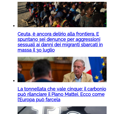
Ceuta, è ancora delirio alla frontiera. E
spuntano sei denunce per aggressioni
sessuali ai danni dei migranti sbarcati in
massa il 30 luglio
La tonnellata che vale cinque: il carbonio
può rilanciare il Piano Mattei. Ecco come
l’Europa può farcela