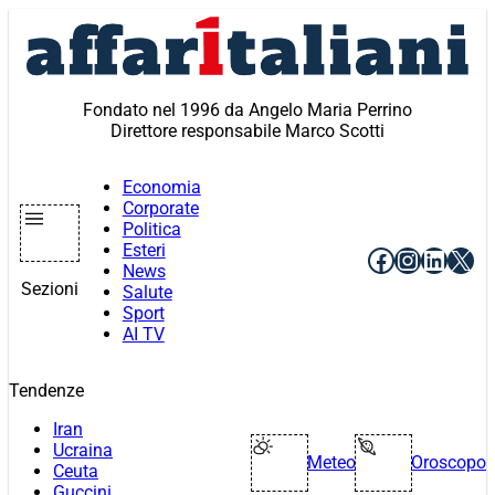
Vai
al
contenuto
Fondato nel 1996 da Angelo Maria Perrino
Direttore responsabile Marco Scotti
Economia
Corporate
Politica
Esteri
Facebook
Instagr
Linke
X
News
Sezioni
Salute
Sport
AI TV
Tendenze
Iran
Ucraina
Meteo
Oroscopo
Ceuta
Guccini