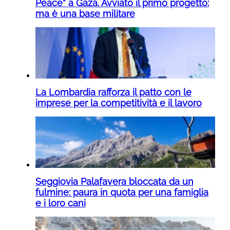
Peace” a Gaza. Avviato il primo progetto:
ma è una base militare
La Lombardia rafforza il patto con le
imprese per la competitività e il lavoro
Seggiovia Palafavera bloccata da un
fulmine: paura in quota per una famiglia
e i loro cani