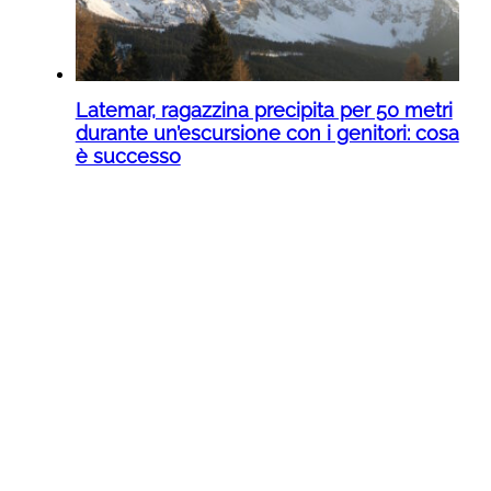
Latemar, ragazzina precipita per 50 metri
durante un’escursione con i genitori: cosa
è successo