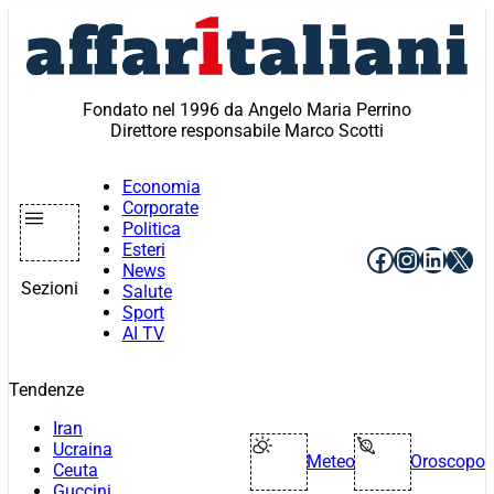
Vai
al
contenuto
Fondato nel 1996 da Angelo Maria Perrino
Direttore responsabile Marco Scotti
Economia
Corporate
Politica
Esteri
Facebook
Instagr
Linke
X
News
Sezioni
Salute
Sport
AI TV
Tendenze
Iran
Ucraina
Meteo
Oroscopo
Ceuta
Guccini