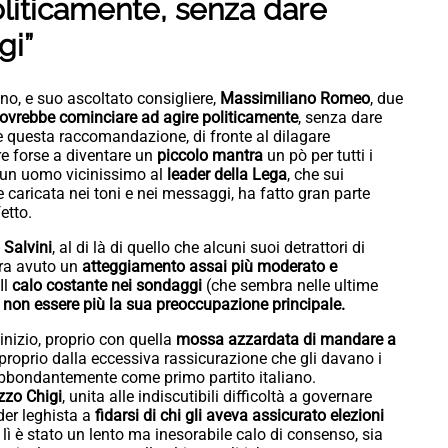
liticamente, senza dare
gi”
no, e suo ascoltato consigliere,
Massimiliano Romeo
, due
ovrebbe cominciare ad agire politicamente
, senza dare
he questa raccomandazione, di fronte al dilagare
e forse a diventare un
piccolo mantra
un pò per tutti i
io un uomo vicinissimo al
leader della Lega
, che sui
aricata nei toni e nei messaggi, ha fatto gran parte
etto.
 Salvini
, al di là di quello che alcuni suoi detrattori di
ra avuto un
atteggiamento assai più moderato e
Il
calo costante nei sondaggi
(che sembra nelle ultime
non essere più la sua preoccupazione principale.
inizio, proprio con quella
mossa azzardata di mandare a
 proprio dalla eccessiva rassicurazione che gli davano i
bbondantemente come primo partito italiano.
zzo Chigi
, unita alle indiscutibili difficoltà a governare
der leghista a
fidarsi di chi gli aveva assicurato elezioni
a lì è stato un lento ma inesorabile calo di consenso, sia