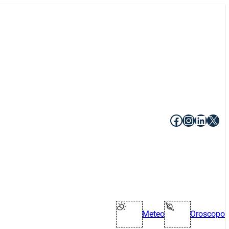
Facebook
Instagr
Linke
X
Meteo
Oroscopo