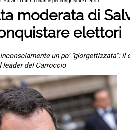
 Salvini: l’ultima chance per conquistare elettori
a moderata di Salvi
nquistare elettori
nconsciamente un po’ “giorgettizzata”: il 
 leader del Carroccio