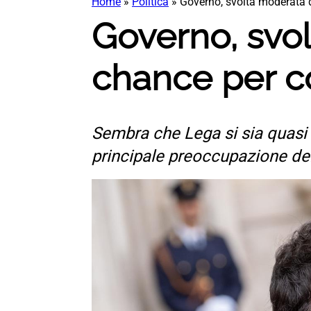
Home
»
Politica
»
Governo, svolta moderata di
Governo, svolt
chance per co
Sembra che Lega si sia quasi i
principale preoccupazione del