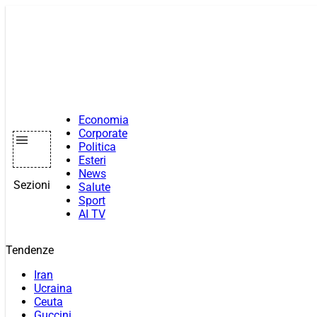
Vai
al
contenuto
Economia
Corporate
Politica
Esteri
News
Sezioni
Salute
Sport
AI TV
Tendenze
Iran
Ucraina
Ceuta
Guccini