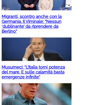
Migranti, scontro anche con la
Germania. Il Viminale: “Nessun
‘dublinante’ da riprendere da
Berlino”
Musumeci: “L’Italia torni potenza
del mare. E sulle calamità basta
emergenze infinite”