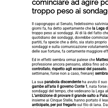
cominciare ad agire po
troppo peso ai sondag
Il capogruppo al Senato, fedelissimo salvinia
giorni fa, ha detto apertamente che
la Lega d
troppo peso ai sondaggi. Al di là del fatto c
quotidiano dei sondaggi, dovrebbe cominciar
partiti, fa specie che a dirlo, sia stato propr
sondaggi e sulla comunicazione volutamente c
delle sue fortune, fa certamente maggiore eff
Ed in effetti sembra ormai palese che
Matteo
professione ancora pensano, abbia fino ad o
controllato
,
rispetto agli eccessi del passato.
settimane, forse non a caso, frenare)
sembra 
La sua
parabola discendente
ha avuto il suo 
gambe all’aria il governo Conte 1
, nata forse
sondaggi del tempo, che vedevano la Lega a
L’ambizione di provare il grande salto a Pala
insieme ai Cinque Stelle, hanno portato il lea
anticipate, per poi fregarlo
sul filo di lana. D