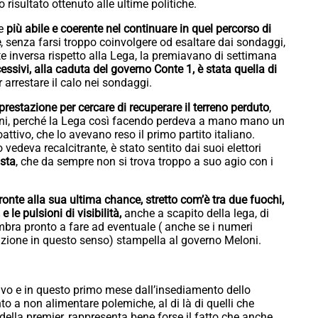
 risultato ottenuto alle ultime politiche.
e
più abile e coerente nel continuare in quel percorso di
e
, senza farsi troppo coinvolgere od esaltare dai sondaggi,
e inversa rispetto alla Lega, la premiavano di settimana
cessivi, alla caduta del governo Conte 1, è stata quella di
r arrestare il calo nei sondaggi.
restazione per cercare di recuperare il terreno perduto
,
i vani, perché la Lega così facendo perdeva a mano mano un
oattivo, che lo avevano reso il primo partito italiano.
 lo vedeva recalcitrante, è stato sentito dai suoi elettori
ista
, che da sempre non si trova troppo a suo agio con i
fronte alla sua ultima chance, stretto com’è tra due fuochi,
 e le pulsioni di visibilità,
anche a scapito della lega, di
sembra pronto a fare ad eventuale ( anche se i numeri
zione in questo senso) stampella al governo Meloni.
tivo e in questo primo mese dall’insediamento dello
nto a non alimentare polemiche, al di là di quelli che
ella premier, rappresenta bene forse il fatto che anche