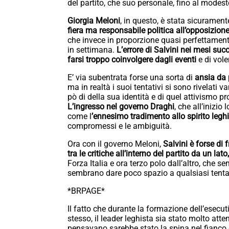
del partito, che suo personale, fino al modesto
Giorgia Meloni
, in questo, è stata sicurament
fiera ma responsabile politica all’opposizion
che invece in proporzione quasi perfettament
in settimana.
L’errore di Salvini nei mesi suc
farsi troppo coinvolgere dagli eventi
e di vole
E’ via subentrata forse una sorta di
ansia da p
ma in realtà i suoi tentativi si sono rivelat
pò di della sua identità e di quel attivismo pr
L’ingresso nel governo Draghi
, che all’inizio
come l
’ennesimo tradimento allo spirito legh
compromessi e le ambiguità.
Ora con il governo Meloni,
Salvini è forse di 
tra le critiche all’interno del partito da un lato,
Forza Italia e ora terzo polo dall’altro, che 
sembrano dare poco spazio a qualsiasi tenta
*BRPAGE*
Il fatto che durante la formazione dell’esecu
stesso, il leader leghista sia stato molto atte
pensavano sarebbe stato la spina nel fianco d