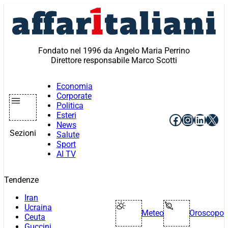
Vai
al
contenuto
Fondato nel 1996 da Angelo Maria Perrino
Direttore responsabile Marco Scotti
Economia
Corporate
Politica
Esteri
Facebook
Instagr
Linke
X
News
Sezioni
Salute
Sport
AI TV
Tendenze
Iran
Ucraina
Meteo
Oroscopo
Ceuta
Guccini