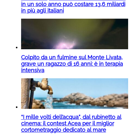
in un solo anno può costare 13,6 miliardi
in più agli italiani
Colpito da un fulmine sul Monte Livata,
grave un ragazzo di 16 anni: è in terapia
intensiva
“I mille volti dell’acqua”, dal rubinetto al
cinema: il contest Acea per il miglior
cortometraggio dedicato al mare