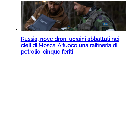
Russia, nove droni ucraini abbattuti nei
cieli di Mosca. A fuoco una raffineria di
petrolio: cinque feriti