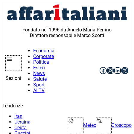
Vai
al
contenuto
Fondato nel 1996 da Angelo Maria Perrino
Direttore responsabile Marco Scotti
Economia
Corporate
Politica
Esteri
Facebook
Instagr
Linke
X
News
Sezioni
Salute
Sport
AI TV
Tendenze
Iran
Ucraina
Meteo
Oroscopo
Ceuta
Guccini