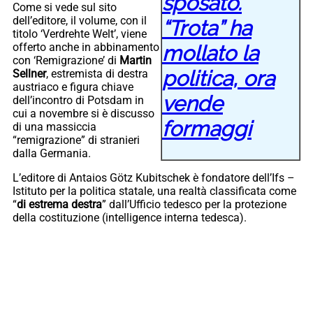
sposato.
Come si vede sul sito
dell’editore, il volume, con il
“Trota” ha
titolo ‘Verdrehte Welt’, viene
offerto anche in abbinamento
mollato la
con ‘Remigrazione’ di
Martin
politica, ora
Sellner
, estremista di destra
austriaco e figura chiave
vende
dell’incontro di Potsdam in
cui a novembre si è discusso
formaggi
di una massiccia
“remigrazione” di stranieri
dalla Germania.
L’editore di Antaios Götz Kubitschek è fondatore dell’Ifs –
Istituto per la politica statale, una realtà classificata come
“
di estrema destra
” dall’Ufficio tedesco per la protezione
della costituzione (intelligence interna tedesca).