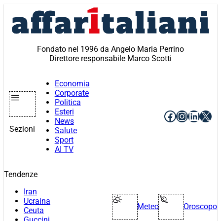
Vai
al
contenuto
Fondato nel 1996 da Angelo Maria Perrino
Direttore responsabile Marco Scotti
Economia
Corporate
Politica
Esteri
Facebook
Instagr
Linke
X
News
Sezioni
Salute
Sport
AI TV
Tendenze
Iran
Ucraina
Meteo
Oroscopo
Ceuta
Guccini