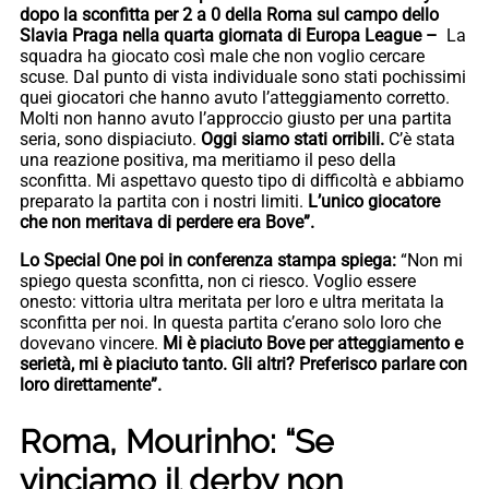
dopo la sconfitta per 2 a 0 della Roma sul campo dello
Slavia Praga nella quarta giornata di Europa League –
La
squadra ha giocato così male che non voglio cercare
scuse. Dal punto di vista individuale sono stati pochissimi
quei giocatori che hanno avuto l’atteggiamento corretto.
Molti non hanno avuto l’approccio giusto per una partita
seria, sono dispiaciuto.
Oggi siamo stati orribili.
C’è stata
una reazione positiva, ma meritiamo il peso della
sconfitta. Mi aspettavo questo tipo di difficoltà e abbiamo
preparato la partita con i nostri limiti.
L’unico giocatore
che non meritava di perdere era Bove”.
Lo Special One poi in conferenza stampa spiega:
“Non mi
spiego questa sconfitta, non ci riesco. Voglio essere
onesto: vittoria ultra meritata per loro e ultra meritata la
sconfitta per noi. In questa partita c’erano solo loro che
dovevano vincere.
Mi è piaciuto Bove per atteggiamento e
serietà, mi è piaciuto tanto. Gli altri? Preferisco parlare con
loro direttamente”.
Roma, Mourinho: “Se
vinciamo il derby non