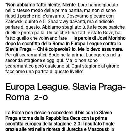
“Non abbiamo fatto niente. Niente.
Loro hanno giocato
nello stesso modo della prima partita, ma non ci sono
riusciti perché noi c’eravamo. Dovevamo giocare con
Zalewski quinto e El Shaarawy davanti, ma è ridicolo
parlare di questo. Abbiamo sbagliato tutte le cose basiche,
duelli e prima palla. Unico che li ha fatti è stato Bove, ha
fatto quello che volevano fare
– le parole di José Morinho
dopo la sconfitta della Roma in Europa League contro lo
Slavia Praga –
Chi è colpevole? Io.
Me lo devo assumere.
Per gli scaramantici: Bodo nella prima, Ludogorets nella
seconda stagione e oggi qui. Ma io non sono
scaramantico però qualcuno si. Ogni stagione al girone
facciamo una partita di questo livello”.
Europa League, Slavia Praga-
Roma 2-0
La Roma non riesce a concedersi il bis con lo Slavia
Praga e torna dalla Repubblica Ceca con la prima
sconfitta europea della stagione. 2-0 il risultato finale
grazie alle reti nella ripresa di Jurecka e Masopust:
la