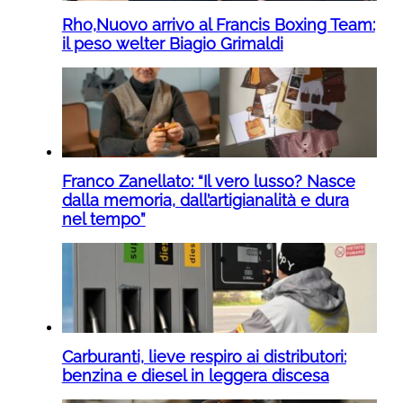
Rho,Nuovo arrivo al Francis Boxing Team:
il peso welter Biagio Grimaldi
Franco Zanellato: “Il vero lusso? Nasce
dalla memoria, dall’artigianalità e dura
nel tempo”
Carburanti, lieve respiro ai distributori:
benzina e diesel in leggera discesa