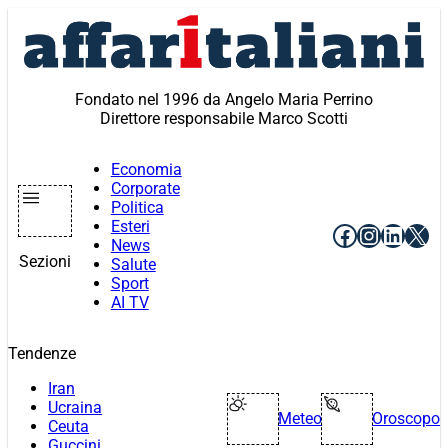
Vai
al
contenuto
Fondato nel 1996 da Angelo Maria Perrino
Direttore responsabile Marco Scotti
Economia
Corporate
Politica
Esteri
Facebook
Instagr
Linke
X
News
Sezioni
Salute
Sport
AI TV
Tendenze
Iran
Ucraina
Meteo
Oroscopo
Ceuta
Guccini