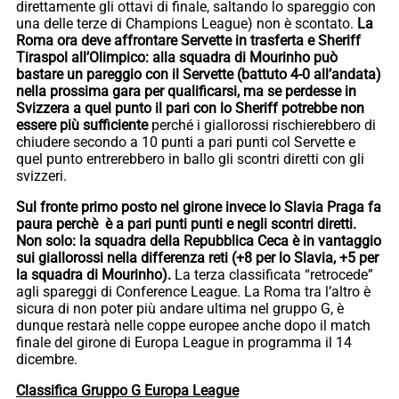
direttamente gli ottavi di finale, saltando lo spareggio con
una delle terze di Champions League) non è scontato.
La
Roma ora deve affrontare Servette in trasferta e Sheriff
Tiraspol all’Olimpico: alla squadra di Mourinho può
bastare un pareggio con il Servette (battuto 4-0 all’andata)
nella prossima gara per qualificarsi, ma se perdesse in
Svizzera a quel punto il pari con lo Sheriff potrebbe non
essere più sufficiente
perché i giallorossi rischierebbero di
chiudere secondo a 10 punti a pari punti col Servette e
quel punto entrerebbero in ballo gli scontri diretti con gli
svizzeri.
Sul fronte primo posto nel girone invece lo Slavia Praga fa
paura perchè è a pari punti punti e negli scontri diretti.
Non solo: la squadra della Repubblica Ceca è in vantaggio
sui giallorossi nella differenza reti (+8 per lo Slavia, +5 per
la squadra di Mourinho).
La terza classificata “retrocede”
agli spareggi di Conference League. La Roma tra l’altro è
sicura di non poter più andare ultima nel gruppo G, è
dunque restarà nelle coppe europee anche dopo il match
finale del girone di Europa League in programma il 14
dicembre.
Classifica Gruppo G Europa League