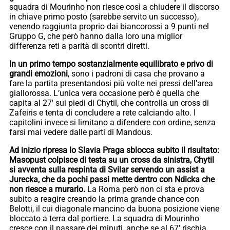
squadra di Mourinho non riesce così a chiudere il discorso
in chiave primo posto (sarebbe servito un successo),
venendo raggiunta proprio dai biancorossi a 9 punti nel
Gruppo G, che però hanno dalla loro una miglior
differenza reti a parità di scontri diretti.
In un primo tempo sostanzialmente equilibrato e privo di
grandi emozioni
, sono i padroni di casa che provano a
fare la partita presentandosi più volte nei pressi dell’area
giallorossa. L’unica vera occasione però è quella che
capita al 27′ sui piedi di Chytil, che controlla un cross di
Zafeiris e tenta di concludere a rete calciando alto. I
capitolini invece si limitano a difendere con ordine, senza
farsi mai vedere dalle parti di Mandous.
Ad inizio ripresa lo Slavia Praga sblocca subito il risultato:
Masopust colpisce di testa su un cross da sinistra, Chytil
si avventa sulla respinta di Svilar servendo un assist a
Jurecka, che da pochi passi mette dentro con Ndicka che
non riesce a murarlo.
La Roma però non ci sta e prova
subito a reagire creando la prima grande chance con
Belotti, il cui diagonale mancino da buona posizione viene
bloccato a terra dal portiere. La squadra di Mourinho
cresce con il passare dei minuti, anche se al 67′ rischia