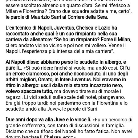
essere ascoltato almeno un quarto d’ora. Se mi riferisco a
Milan e Fiorentina? Erano due squadre adatte a me, certo”,
le parole di Maurizio Sarri al Corriere della Sera.
L’ex tecnico di Napoli, Juventus, Chelsea e Lazio ha
raccontato anche qual è un suo rimpianto nella sua
carriera da allenatore:
“Se ho un rimpianto? Forse il Milan
,
ci ero andato vicino vicino e poi non mi vollero. Venne il
Napoli, l’esperienza più intensa della mia carriera”.
Al Napoli disse: abbiamo perso lo scudetto in albergo, e
pure lì…
«Si può ridere finché si vuole, ma andò così.
Ci fu
un errore clamoroso, poi anche riconosciuto, di uno degli
arbitri migliori, Orsato, in Inter-Juventus.
Noi eravamo in
ritiro in albergo: uscii dalla mia stanza incazzato nero,
volevo spaccare tutto,
ma dovevo tirare su di morale i
ragazzi. Li vidi seduti sulle scale dell’hotel, piangevano.
Era già troppo tardi: noi perdemmo con la Fiorentina e lo
scudetto andò alla Juve», le parole di Sarri.
Due anni dopo va alla Juve e lo vince lì.
«Fu un percorso di
grande sofferenza, con tanto di discussioni in famiglia.
Diciamo che da tifoso del Napoli ho fatto fatica. Non avrei
dovuto lasciare il Chelsea, ecco»