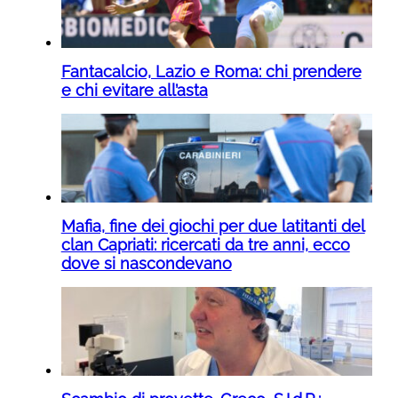
Fantacalcio, Lazio e Roma: chi prendere
e chi evitare all’asta
Mafia, fine dei giochi per due latitanti del
clan Capriati: ricercati da tre anni, ecco
dove si nascondevano