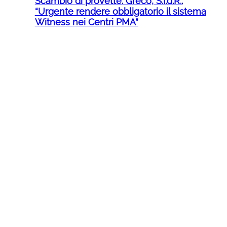
Scambio di provette. Greco, S.I.d.R.:
“Urgente rendere obbligatorio il sistema
Witness nei Centri PMA”