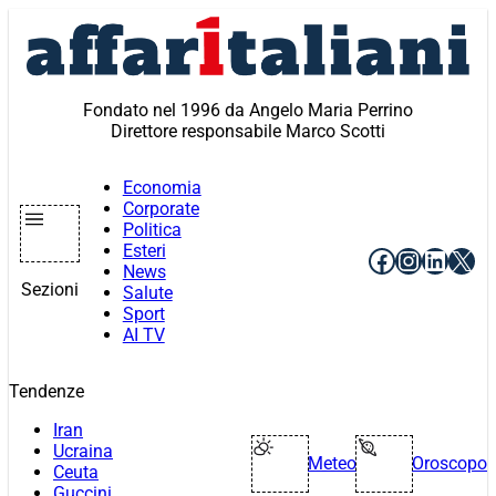
Vai
al
contenuto
Fondato nel 1996 da Angelo Maria Perrino
Direttore responsabile Marco Scotti
Economia
Corporate
Politica
Esteri
Facebook
Instagr
Linke
X
News
Sezioni
Salute
Sport
AI TV
Tendenze
Iran
Ucraina
Meteo
Oroscopo
Ceuta
Guccini