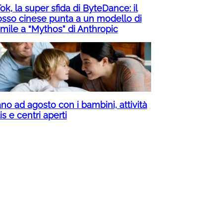
ok, la super sfida di ByteDance: il
osso cinese punta a un modello di
imile a “Mythos” di Anthropic
no ad agosto con i bambini, attività
is e centri aperti