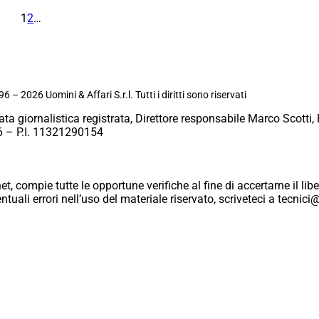
1
2
…
6 – 2026 Uomini & Affari S.r.l. Tutti i diritti sono riservati
ata giornalistica registrata, Direttore responsabile Marco Scotti, 
 – P.I. 11321290154
et, compie tutte le opportune verifiche al fine di accertarne il libe
eventuali errori nell’uso del materiale riservato, scriveteci a tecn