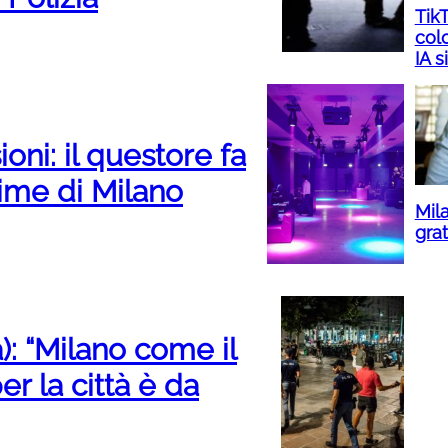
TikT
col
IA s
oni: il questore fa
Lime di Milano
Mila
grat
: “Milano come il
r la città è da