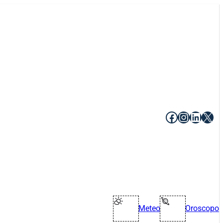
Facebook
Instagr
Linke
X
Meteo
Oroscopo