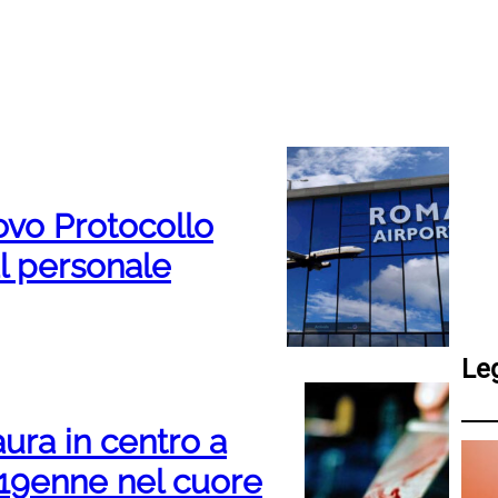
ovo Protocollo
al personale
Le
aura in centro a
 19enne nel cuore