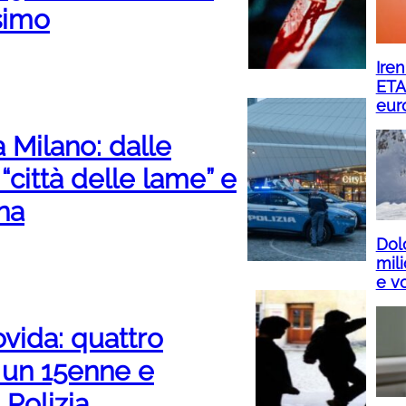
simo
Ire
ETA
eur
 Milano: dalle
 “città delle lame” e
na
Dol
mili
e vo
ovida: quattro
 un 15enne e
 Polizia