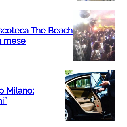
iscoteca The Beach
un mese
o Milano:
i”