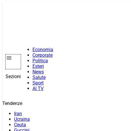
Vai
al
contenuto
Economia
Corporate
Politica
Esteri
News
Sezioni
Salute
Sport
AI TV
Tendenze
Iran
Ucraina
Ceuta
Guccini