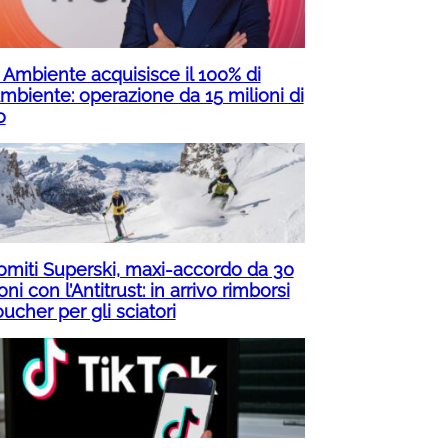
n Ambiente acquisisce il 100% di
mbiente: operazione da 15 milioni di
o
omiti Superski, maxi-accordo da 30
oni con l’Antitrust: in arrivo rimborsi
ucher per gli sciatori