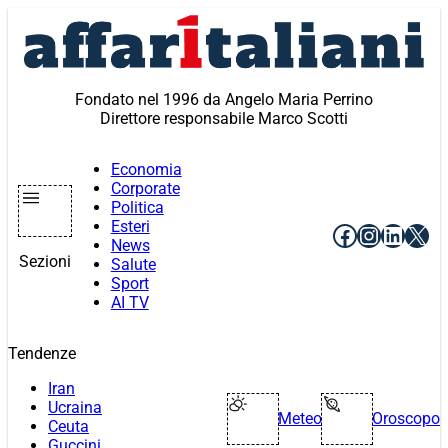
Vai
al
contenuto
Fondato nel 1996 da Angelo Maria Perrino
Direttore responsabile Marco Scotti
Economia
Corporate
Politica
Esteri
Facebook
Instagr
Linke
X
News
Sezioni
Salute
Sport
AI TV
Tendenze
Iran
Ucraina
Meteo
Oroscopo
Ceuta
Guccini