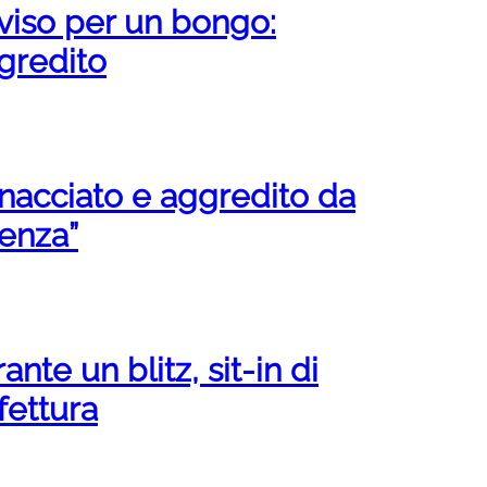
 viso per un bongo:
gredito
acciato e aggredito da
renza”
te un blitz, sit-in di
fettura