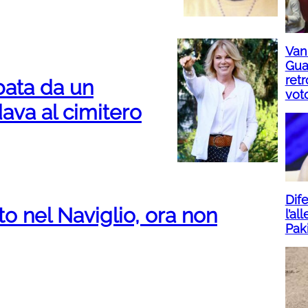
Vann
Gual
ret
bata da un
vot
va al cimitero
Dife
o nel Naviglio, ora non
l’al
Pak