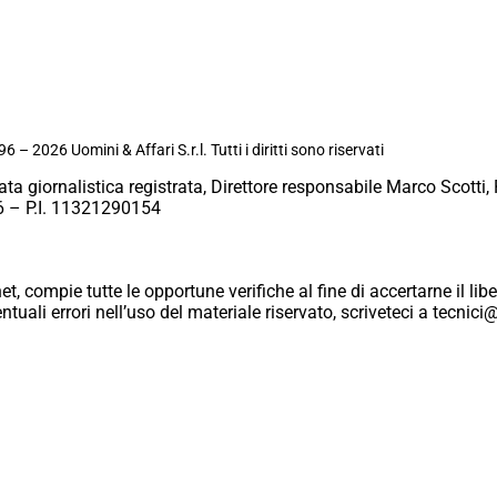
6 – 2026 Uomini & Affari S.r.l. Tutti i diritti sono riservati
ata giornalistica registrata, Direttore responsabile Marco Scotti, 
 – P.I. 11321290154
et, compie tutte le opportune verifiche al fine di accertarne il libe
eventuali errori nell’uso del materiale riservato, scriveteci a tecn