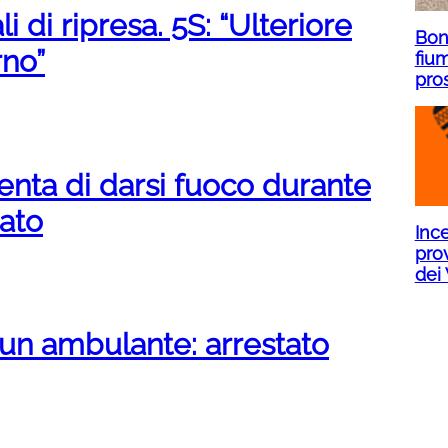
i di ripresa. 5S: “Ulteriore
Bone
rno”
fium
pro
nta di darsi fuoco durante
mato
Inc
prov
dei 
 un ambulante: arrestato