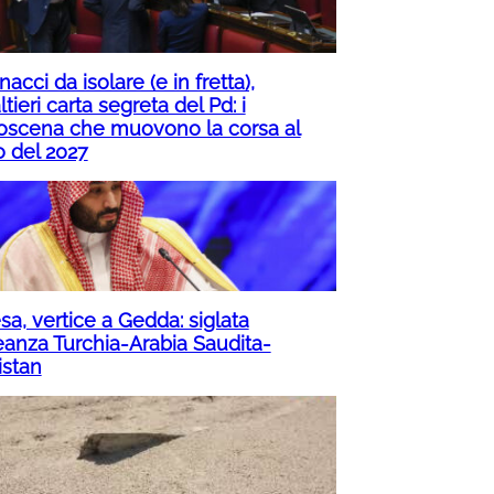
acci da isolare (e in fretta),
tieri carta segreta del Pd: i
roscena che muovono la corsa al
o del 2027
sa, vertice a Gedda: siglata
leanza Turchia-Arabia Saudita-
istan