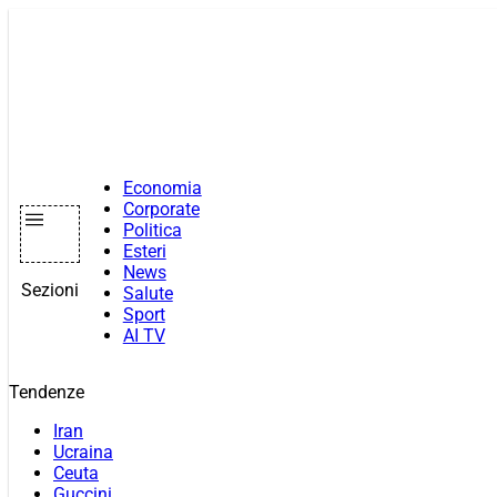
Vai
al
contenuto
Economia
Corporate
Politica
Esteri
News
Sezioni
Salute
Sport
AI TV
Tendenze
Iran
Ucraina
Ceuta
Guccini