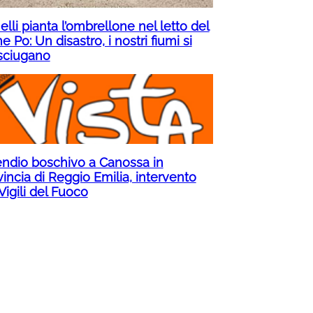
lli pianta l’ombrellone nel letto del
e Po: Un disastro, i nostri fiumi si
sciugano
endio boschivo a Canossa in
incia di Reggio Emilia, intervento
Vigili del Fuoco