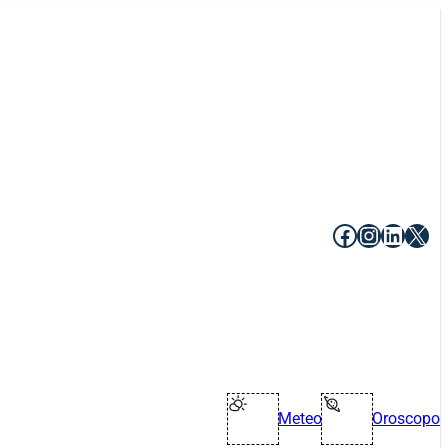
Facebook
Instagr
Linke
X
Meteo
Oroscopo