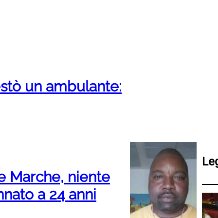
pestò un ambulante:
Le
e Marche, niente
nnato a 24 anni