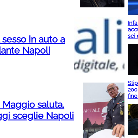
Infa
acc
sei 
 sesso in auto a
dante Napoli
Sti
200
fino
i Maggio saluta.
gi sceglie Napoli