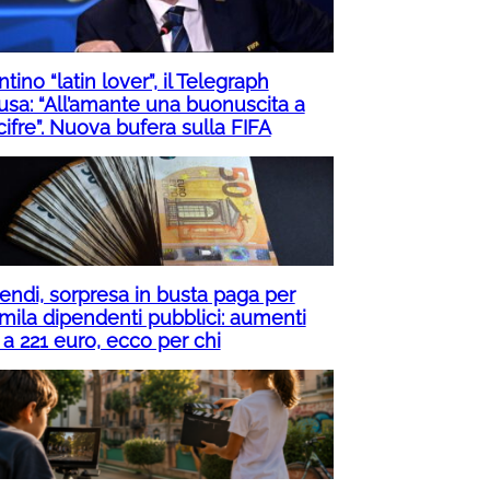
ntino “latin lover”, il Telegraph
usa: “All’amante una buonuscita a
cifre”. Nuova bufera sulla FIFA
pendi, sorpresa in busta paga per
mila dipendenti pubblici: aumenti
 a 221 euro, ecco per chi