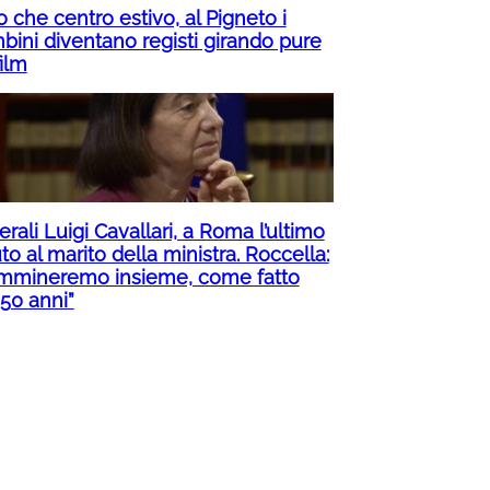
o che centro estivo, al Pigneto i
bini diventano registi girando pure
ilm
rali Luigi Cavallari, a Roma l’ultimo
to al marito della ministra. Roccella:
mmineremo insieme, come fatto
 50 anni”