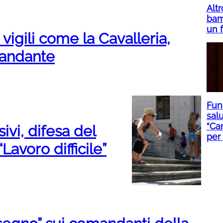
Altr
bam
un f
vigili come la Cavalleria,
andante
Fune
salu
“Ca
vi, difesa del
per
Lavoro difficile”