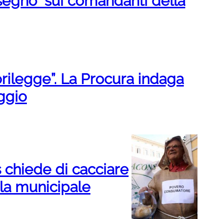
a segno” sui comandanti della
orilegge”. La Procura indaga
ggio
s chiede di cacciare
la municipale