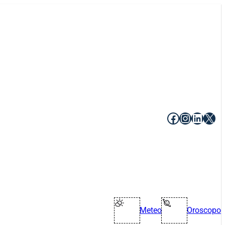
Facebook
Instagr
Linke
X
Meteo
Oroscopo