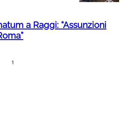
imatum a Raggi: “Assunzioni
 Roma”
1