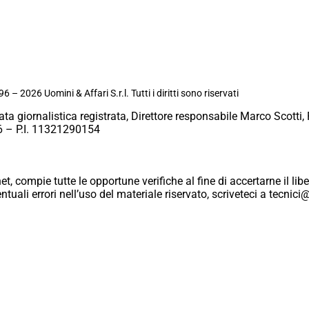
6 – 2026 Uomini & Affari S.r.l. Tutti i diritti sono riservati
ata giornalistica registrata, Direttore responsabile Marco Scotti, 
 – P.I. 11321290154
et, compie tutte le opportune verifiche al fine di accertarne il libe
eventuali errori nell’uso del materiale riservato, scriveteci a tecn