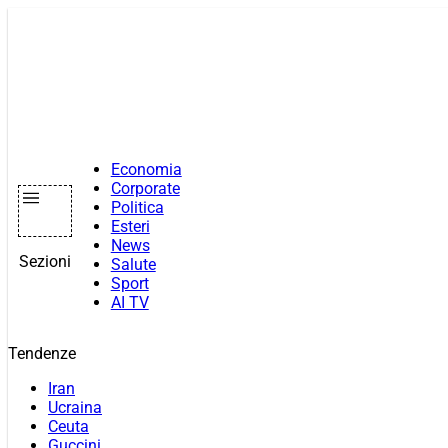
Vai
al
contenuto
Economia
Corporate
Politica
Esteri
News
Sezioni
Salute
Sport
AI TV
Tendenze
Iran
Ucraina
Ceuta
Guccini