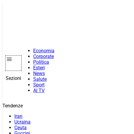
Vai
al
contenuto
Economia
Corporate
Politica
Esteri
News
Sezioni
Salute
Sport
AI TV
Tendenze
Iran
Ucraina
Ceuta
Guccini