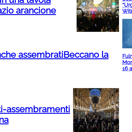
“Ur
Lazio arancione
Wit
anche assembratiBeccano la
Ful
Mon
16 
anti-assembramenti
ana