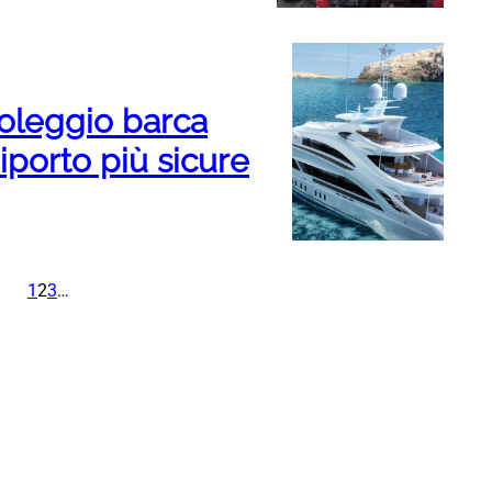
noleggio barca
iporto più sicure
1
2
3
…