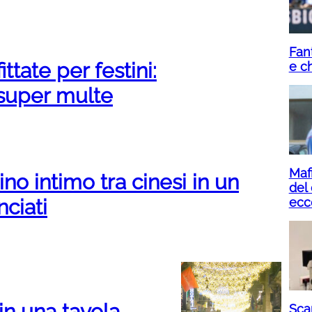
Fan
ttate per festini:
e ch
super multe
Mafi
o intimo tra cinesi in un
del 
nciati
ecc
in una tavola
Scam