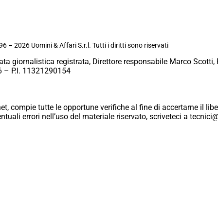
6 – 2026 Uomini & Affari S.r.l. Tutti i diritti sono riservati
ata giornalistica registrata, Direttore responsabile Marco Scotti, 
 – P.I. 11321290154
et, compie tutte le opportune verifiche al fine di accertarne il libe
eventuali errori nell’uso del materiale riservato, scriveteci a tecn