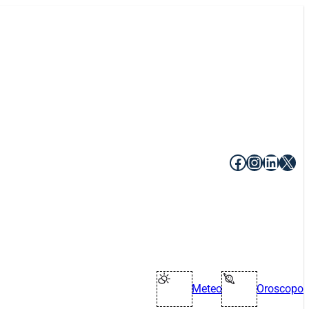
Facebook
Instagr
Linke
X
Meteo
Oroscopo