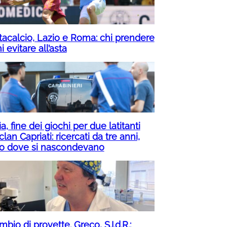
tacalcio, Lazio e Roma: chi prendere
i evitare all’asta
a, fine dei giochi per due latitanti
clan Capriati: ricercati da tre anni,
o dove si nascondevano
bio di provette. Greco, S.I.d.R.: