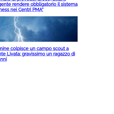
gente rendere obbligatorio il sistema
ness nei Centri PMA”
mine colpisce un campo scout a
te Livata: gravissimo un ragazzo di
anni