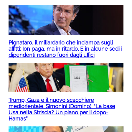
Pignataro, il miliardario che inciampa sugli
affitti: Ion paga, ma in ritardo. E in alcune sedi i
dipendenti restano fuori dagli uffici
Trump, Gaza e il nuovo scacchiere
mediorientale. Simonini (Domino): “La base
Usa nella Striscia? Un piano per il dopo-
Hamas”