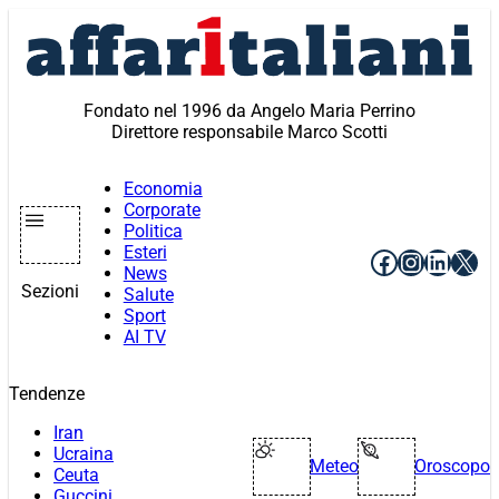
Vai
al
contenuto
Fondato nel 1996 da Angelo Maria Perrino
Direttore responsabile Marco Scotti
Economia
Corporate
Politica
Esteri
Facebook
Instagr
Linke
X
News
Sezioni
Salute
Sport
AI TV
Tendenze
Iran
Ucraina
Meteo
Oroscopo
Ceuta
Guccini