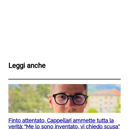
Leggi anche
Finto attentato, Cappellari ammette tutta la
verità: “Me lo sono inventato, vi chiedo scusa”