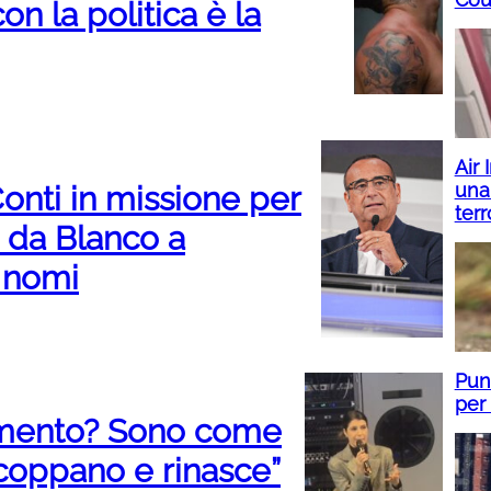
n la politica è la
Air
una
onti in missione per
ter
: da Blanco a
i nomi
Pun
per 
cimento? Sono come
coppano e rinasce”