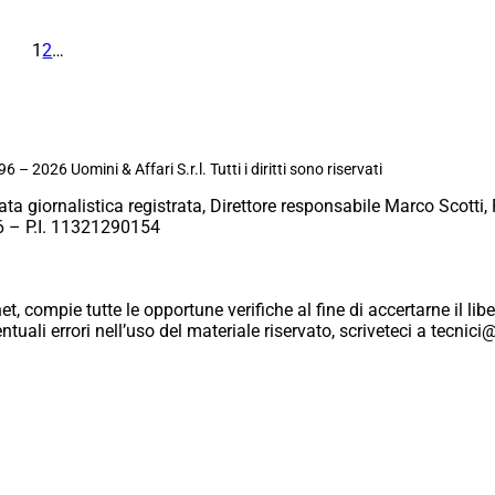
1
2
…
6 – 2026 Uomini & Affari S.r.l. Tutti i diritti sono riservati
ata giornalistica registrata, Direttore responsabile Marco Scotti, 
 – P.I. 11321290154
et, compie tutte le opportune verifiche al fine di accertarne il libe
eventuali errori nell’uso del materiale riservato, scriveteci a tecn