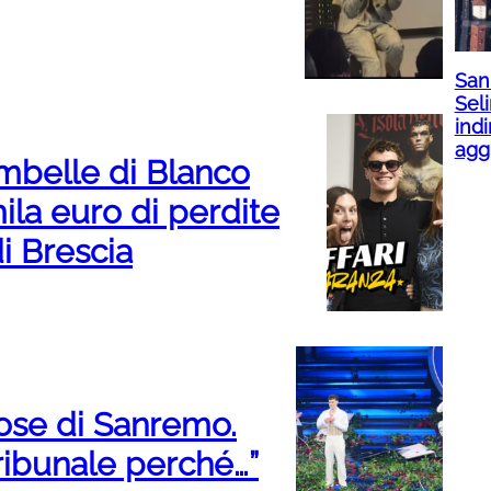
San 
Seli
indi
agg
ambelle di Blanco
la euro di perdite
di Brescia
rose di Sanremo.
ribunale perché…”