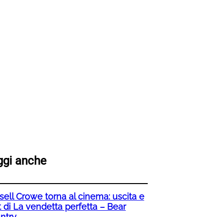
ggi anche
sell Crowe torna al cinema: uscita e
t di La vendetta perfetta – Bear
ntry