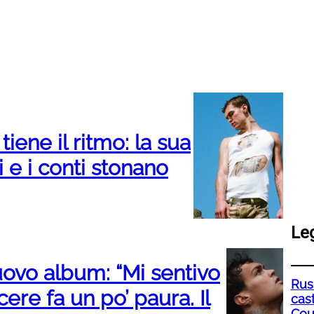
tiene il ritmo: la sua
i e i conti stonano
Le
ovo album: “Mi sentivo
Rus
re fa un po’ paura. Il
cas
Cou