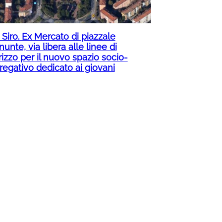
Siro. Ex Mercato di piazzale
nunte, via libera alle linee di
rizzo per il nuovo spazio socio-
regativo dedicato ai giovani