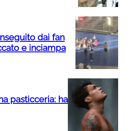
nseguito dai fan
accato e inciampa
a pasticceria: ha