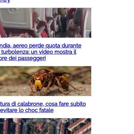
 India, aereo perde quota durante
 turbolenza: un video mostra il
rore dei passeggeri
tura di calabrone, cosa fare subito
evitare lo choc fatale