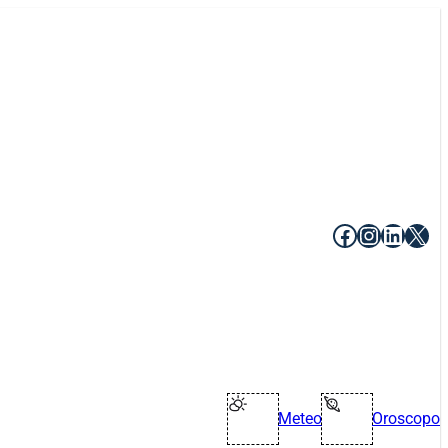
Facebook
Instagr
Linke
X
Meteo
Oroscopo