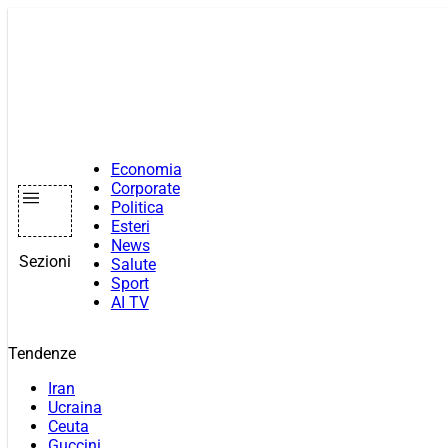
Vai
al
contenuto
Economia
Corporate
Politica
Esteri
News
Sezioni
Salute
Sport
AI TV
Tendenze
Iran
Ucraina
Ceuta
Guccini