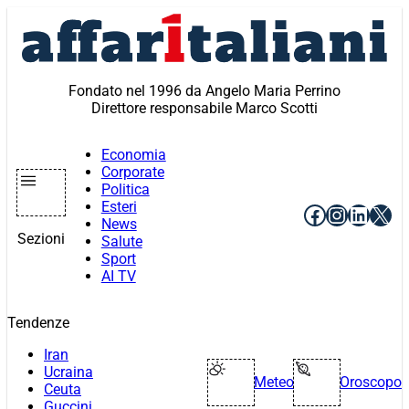
Vai
al
contenuto
Fondato nel 1996 da Angelo Maria Perrino
Direttore responsabile Marco Scotti
Economia
Corporate
Politica
Esteri
Facebook
Instagr
Linke
X
News
Sezioni
Salute
Sport
AI TV
Tendenze
Iran
Ucraina
Meteo
Oroscopo
Ceuta
Guccini