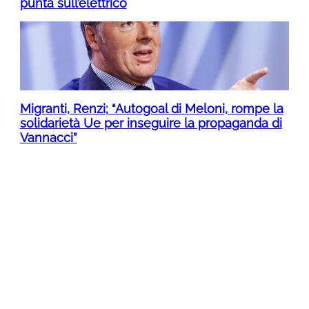
punta sull’elettrico
Migranti, Renzi; “Autogoal di Meloni, rompe la
solidarietà Ue per inseguire la propaganda di
Vannacci”