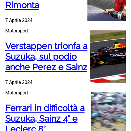
Rimonta
7 Aprile 2024
Motorsport
Verstappen trionfa a
Suzuka, sul podio
anche Perez e Sainz
7 Aprile 2024
Motorsport
Ferrari in difficoltà a
Suzuka, Sainz 4° e
Leclerc 8°