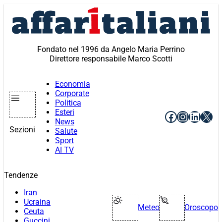
Vai
al
contenuto
Fondato nel 1996 da Angelo Maria Perrino
Direttore responsabile Marco Scotti
Economia
Corporate
Politica
Esteri
Facebook
Instagr
Linke
X
News
Sezioni
Salute
Sport
AI TV
Tendenze
Iran
Ucraina
Meteo
Oroscopo
Ceuta
Guccini