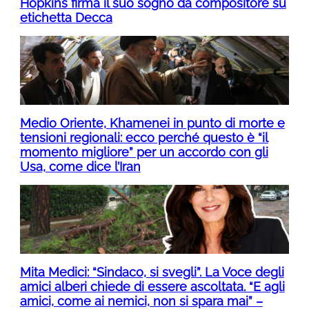
Hopkins firma il suo sogno da compositore su
etichetta Decca
Medio Oriente, Khamenei in punto di morte e
tensioni regionali: ecco perché questo è “il
momento migliore” per un accordo con gli
Usa, come dice l’Iran
Mita Medici: “Sindaco, si svegli”. La Voce degli
amici alberi chiede di essere ascoltata. “E agli
amici, come ai nemici, non si spara mai” –