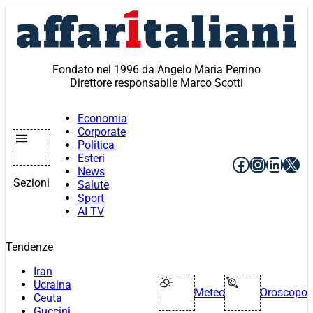
Vai
al
contenuto
Fondato nel 1996 da Angelo Maria Perrino
Direttore responsabile Marco Scotti
Economia
Corporate
Politica
Esteri
Facebook
Instagr
Linke
X
News
Sezioni
Salute
Sport
AI TV
Tendenze
Iran
Ucraina
Meteo
Oroscopo
Ceuta
Guccini