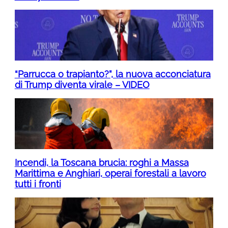
“Parrucca o trapianto?”, la nuova acconciatura
di Trump diventa virale – VIDEO
Incendi, la Toscana brucia: roghi a Massa
Marittima e Anghiari, operai forestali a lavoro
tutti i fronti