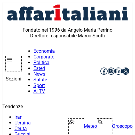
Vai
al
contenuto
Fondato nel 1996 da Angelo Maria Perrino
Direttore responsabile Marco Scotti
Economia
Corporate
Politica
Esteri
Facebook
Instagr
Linke
X
News
Sezioni
Salute
Sport
AI TV
Tendenze
Iran
Ucraina
Meteo
Oroscopo
Ceuta
Guccini