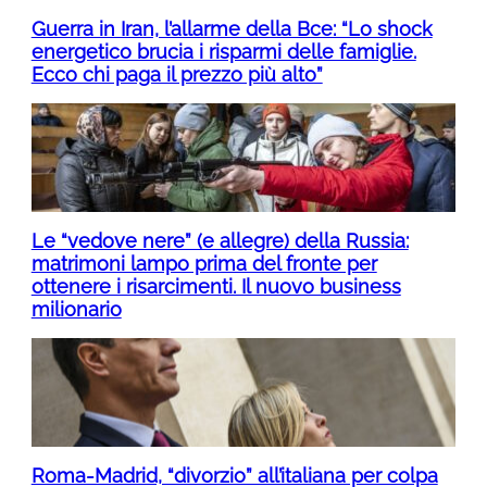
Guerra in Iran, l’allarme della Bce: “Lo shock
energetico brucia i risparmi delle famiglie.
Ecco chi paga il prezzo più alto”
Le “vedove nere” (e allegre) della Russia:
matrimoni lampo prima del fronte per
ottenere i risarcimenti. Il nuovo business
milionario
Roma-Madrid, “divorzio” all’italiana per colpa