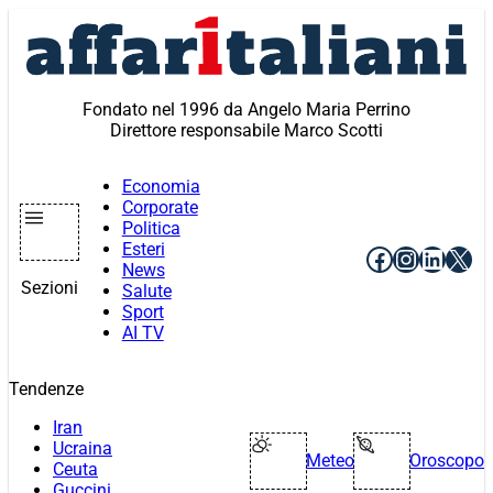
Vai
al
contenuto
Fondato nel 1996 da Angelo Maria Perrino
Direttore responsabile Marco Scotti
Economia
Corporate
Politica
Esteri
Facebook
Instagr
Linke
X
News
Sezioni
Salute
Sport
AI TV
Tendenze
Iran
Ucraina
Meteo
Oroscopo
Ceuta
Guccini