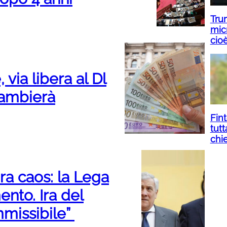
Tru
micr
cio
 via libera al Dl
cambierà
Fin
tutt
chi
a caos: la Lega
to. Ira del
mmissibile”