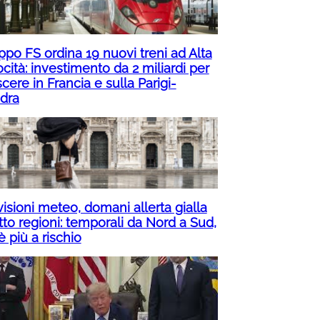
ppo FS ordina 19 nuovi treni ad Alta
cità: investimento da 2 miliardi per
cere in Francia e sulla Parigi-
dra
isioni meteo, domani allerta gialla
tto regioni: temporali da Nord a Sud,
è più a rischio