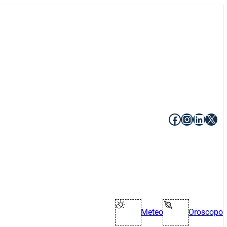
Facebook
Instagr
Linke
X
Meteo
Oroscopo