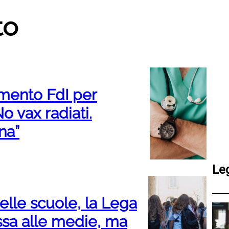
to
mento FdI per
o vax radiati.
na”
Le
lle scuole, la Lega
ssa alle medie, ma