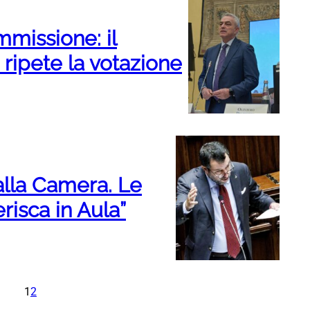
missione: il
 ripete la votazione
alla Camera. Le
erisca in Aula”
1
2