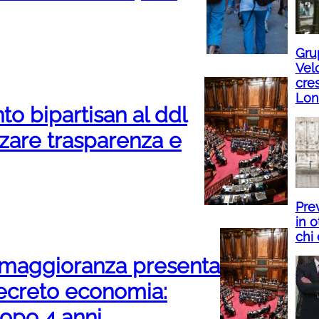
Gru
Velo
cres
Lon
 bipartisan al ddl
zare trasparenza e
Prev
in o
chi 
la maggioranza presenta
creto economia:
dopo 4 anni