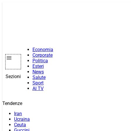
Vai
al
contenuto
Economia
Corporate
Politica
Esteri
News
Sezioni
Salute
Sport
AI TV
Tendenze
Iran
Ucraina
Ceuta
Guccini