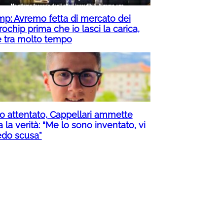
mp: Avremo fetta di mercato dei
ochip prima che io lasci la carica,
è tra molto tempo
to attentato, Cappellari ammette
a la verità: “Me lo sono inventato, vi
edo scusa”