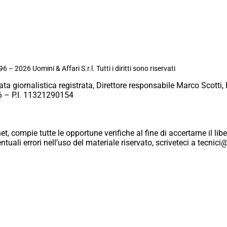
6 – 2026 Uomini & Affari S.r.l. Tutti i diritti sono riservati
ata giornalistica registrata, Direttore responsabile Marco Scotti, 
 – P.I. 11321290154
et, compie tutte le opportune verifiche al fine di accertarne il libe
eventuali errori nell’uso del materiale riservato, scriveteci a tecn