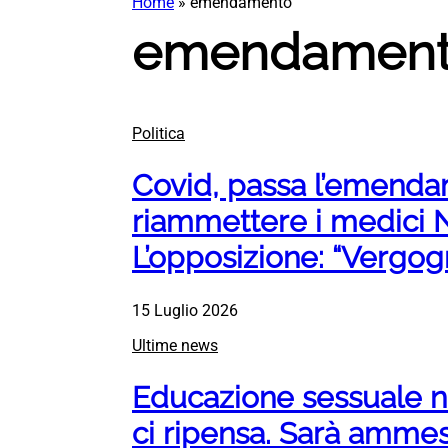
Home
»
emendamento
emendamen
Politica
Covid, passa l’emenda
riammettere i medici N
L’opposizione: “Vergog
15 Luglio 2026
Ultime news
Educazione sessuale ne
ci ripensa. Sarà amme