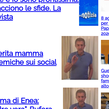
cciono le sfide. La
vista
8 ag
per
Pap
202
merita mamma
lemiche sui social
Guer
sho
fami
alto
ma di Enea: