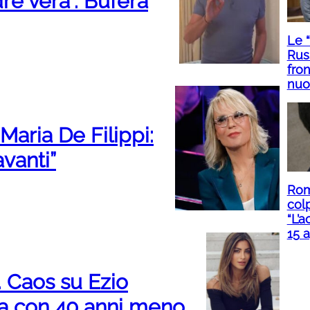
re vera”. Bufera
Le 
Rus
fron
nuo
Maria De Filippi:
avanti”
Roma
col
“L’a
15 a
”. Caos su Ezio
a con 40 anni meno