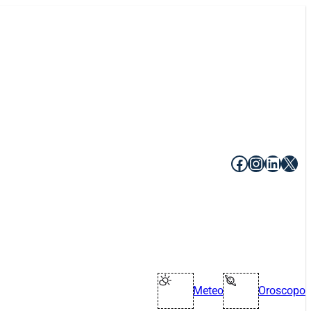
Facebook
Instagr
Linke
X
Meteo
Oroscopo