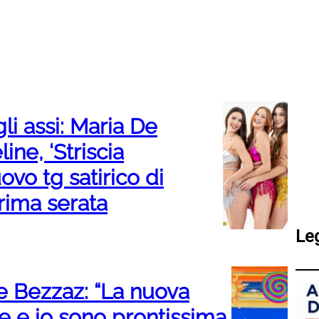
gli assi: Maria De
line, ‘Striscia
uovo tg satirico di
prima serata
Le
jae Bezzaz: “La nuova
e e io sono prontissima.