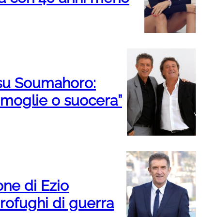
 su Soumahoro:
i moglie o suocera”
one di Ezio
profughi di guerra