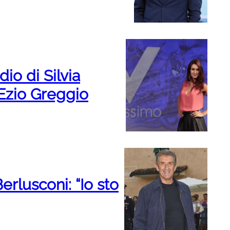
rdio di Silvia
 Ezio Greggio
erlusconi: “Io sto