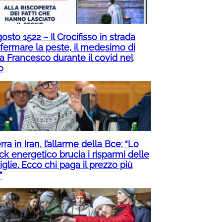
osto 1522 – Il Crocifisso in strada
 fermare la peste, il medesimo di
a Francesco durante il covid nel
0
ra in Iran, l’allarme della Bce: “Lo
ck energetico brucia i risparmi delle
glie. Ecco chi paga il prezzo più
”