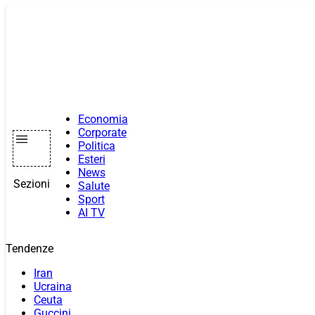
Vai
al
contenuto
Economia
Corporate
Politica
Esteri
News
Sezioni
Salute
Sport
AI TV
Tendenze
Iran
Ucraina
Ceuta
Guccini