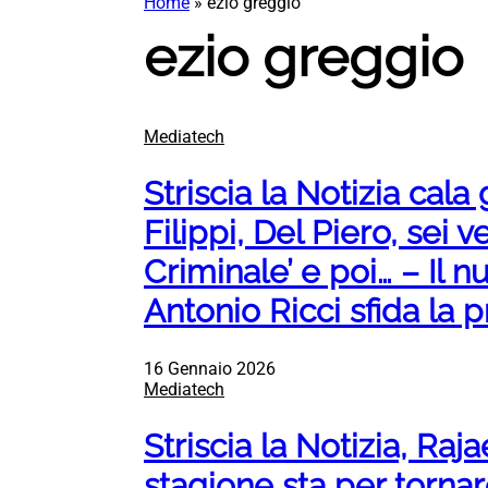
Home
»
ezio greggio
ezio greggio
Mediatech
Striscia la Notizia cala 
Filippi, Del Piero, sei ve
Criminale’ e poi… – Il n
Antonio Ricci sfida la 
16 Gennaio 2026
Mediatech
Striscia la Notizia, Ra
stagione sta per tornar