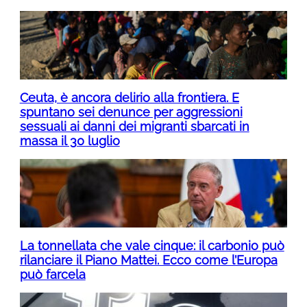
Ceuta, è ancora delirio alla frontiera. E
spuntano sei denunce per aggressioni
sessuali ai danni dei migranti sbarcati in
massa il 30 luglio
La tonnellata che vale cinque: il carbonio può
rilanciare il Piano Mattei. Ecco come l’Europa
può farcela