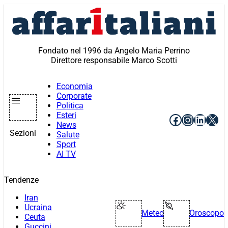
Vai
al
contenuto
Fondato nel 1996 da Angelo Maria Perrino
Direttore responsabile Marco Scotti
Economia
Corporate
Politica
Esteri
Facebook
Instagr
Linke
X
News
Sezioni
Salute
Sport
AI TV
Tendenze
Iran
Ucraina
Meteo
Oroscopo
Ceuta
Guccini