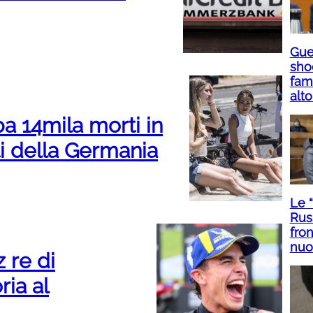
Guer
sho
fami
alto
a 14mila morti in
ti della Germania
Le 
Rus
fron
nuo
 re di
ria al