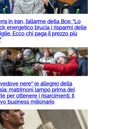
ra in Iran, l’allarme della Bce: “Lo
ck energetico brucia i risparmi delle
glie. Ecco chi paga il prezzo più
”
“vedove nere” (e allegre) della
sia: matrimoni lampo prima del
te per ottenere i risarcimenti. Il
vo business milionario