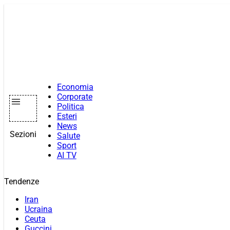
Vai
al
contenuto
Economia
Corporate
Politica
Esteri
News
Sezioni
Salute
Sport
AI TV
Tendenze
Iran
Ucraina
Ceuta
Guccini