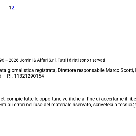
1
2
…
6 – 2026 Uomini & Affari S.r.l. Tutti i diritti sono riservati
ata giornalistica registrata, Direttore responsabile Marco Scotti, 
 – P.I. 11321290154
et, compie tutte le opportune verifiche al fine di accertarne il libe
eventuali errori nell’uso del materiale riservato, scriveteci a tecn