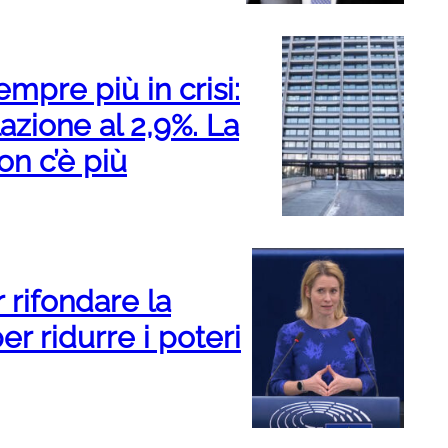
mpre più in crisi:
lazione al 2,9%. La
n c’è più
 rifondare la
r ridurre i poteri