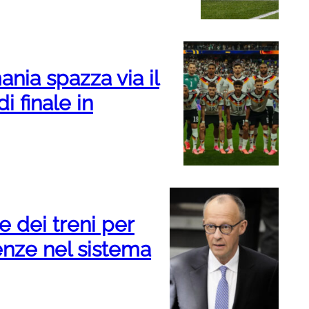
nia spazza via il
i finale in
e dei treni per
renze nel sistema