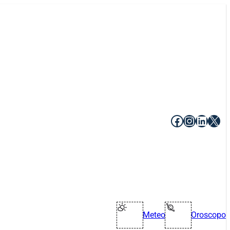
Facebook
Instagr
Linke
X
Meteo
Oroscopo