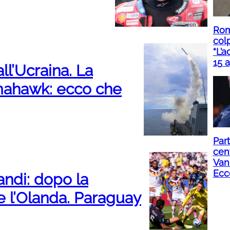
Roma
col
“L’a
15 a
all’Ucraina. La
mahawk: ecco che
Part
cent
Van
Ecc
andi: dopo la
e l’Olanda. Paraguay