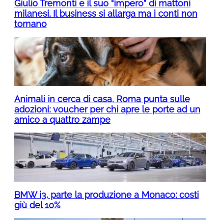
Giulio Tremonti e il suo “impero” di mattoni
milanesi. Il business si allarga ma i conti non
tornano
Animali in cerca di casa, Roma punta sulle
adozioni: voucher per chi apre le porte ad un
amico a quattro zampe
BMW i3, parte la produzione a Monaco: costi
giù del 10%