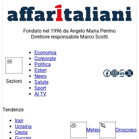
Vai
al
contenuto
Fondato nel 1996 da Angelo Maria Perrino
Direttore responsabile Marco Scotti
Economia
Corporate
Politica
Esteri
Facebook
Instagr
Linke
X
News
Sezioni
Salute
Sport
AI TV
Tendenze
Iran
Ucraina
Meteo
Oroscopo
Ceuta
Guccini