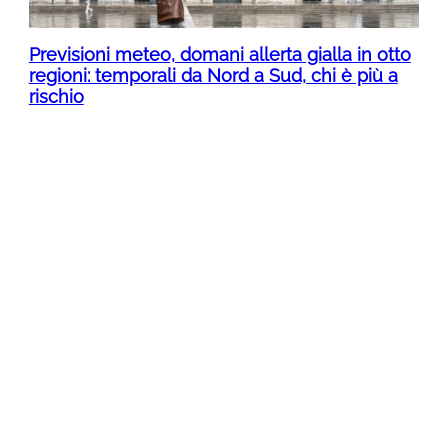
Previsioni meteo, domani allerta gialla in otto
regioni: temporali da Nord a Sud, chi è più a
rischio