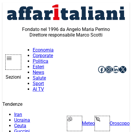
Vai
al
contenuto
Fondato nel 1996 da Angelo Maria Perrino
Direttore responsabile Marco Scotti
Economia
Corporate
Politica
Esteri
Facebook
Instagr
Linke
X
News
Sezioni
Salute
Sport
AI TV
Tendenze
Iran
Ucraina
Meteo
Oroscopo
Ceuta
Guccini