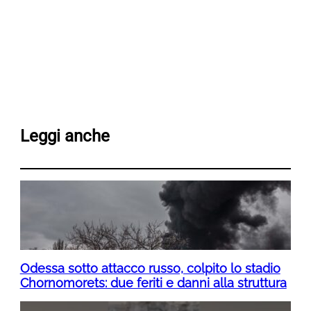
Leggi anche
Odessa sotto attacco russo, colpito lo stadio
Chornomorets: due feriti e danni alla struttura