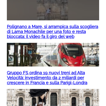
Polignano a Mare, si arrampica sulla scogliera
di Lama Monachile per una foto e resta
bloccata: il video fa il giro del web
Gruppo FS ordina 19 nuovi treni ad Alta
Velocità: investimento da 2 miliardi per
crescere in Francia e sulla Parigi-Londra