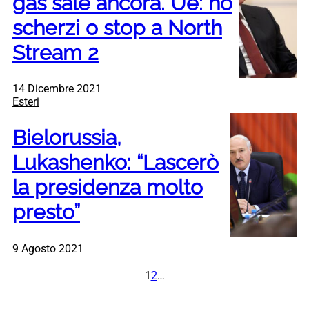
gas sale ancora. Ue: no
scherzi o stop a North
Stream 2
14 Dicembre 2021
Esteri
Bielorussia,
Lukashenko: “Lascerò
la presidenza molto
presto”
9 Agosto 2021
1
2
…