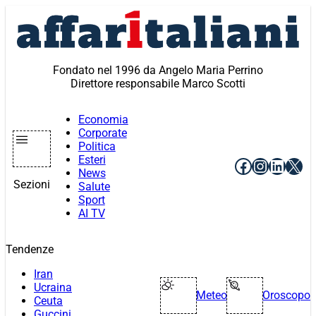
Vai
al
contenuto
Fondato nel 1996 da Angelo Maria Perrino
Direttore responsabile Marco Scotti
Economia
Corporate
Politica
Esteri
Facebook
Instagr
Linke
X
News
Sezioni
Salute
Sport
AI TV
Tendenze
Iran
Ucraina
Meteo
Oroscopo
Ceuta
Guccini